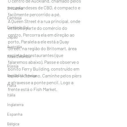
O centro de Auckland, chamado pelos 
neozelandeses de CBD, é compacto e  
Sri Lanka
facilmente percorrido a pé. 
Camboja
A Queen Street é a rua principal, onde 
Coréia do Sul
está boa parte do comércio do 
centro. Percorra ela em direção ao 
Japão
porto. Paralela a ele está a Quay 
Austrália
Street, na região do Britomart, área 
repleta de restaurantes (que 
Nova Zelândia
falaremos abaixo). Passe e observe o 
Rússia
bonito Ferry Building, construído em 
estilo Victoriano. Caminhe pelos píers 
República Tcheca
e atravesse a ponte pencil. Logo a 
Malta
frente está o Fish Market.
Itália
Inglaterra
Espanha
Bélgica