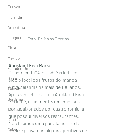
França
Holanda
Argentina
Uruguai
Foto: De Malas Prontas
Chile
México
Auckland Fish Market 
Estados Unidos
Criado em 1904, o Fish Market tem 
Brasil
sido o local dos frutos do  mar da 
Nova Zelândia há mais de 100 anos. 
Taiwan
Após ser reformado, o Auckland Fish 
Jordânia
Market é, atualmente, um local para 
por  apaixonados por gastronomia já 
Turquia
que possui diversos restaurantes. 
Omã
Nós fizemos uma parada no fim da 
Suiça
tarde e provamos alguns aperitivos de 