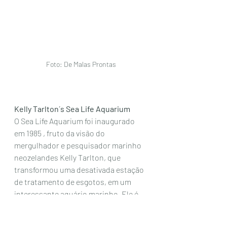
Foto: De Malas Prontas
Kelly Tarlton´s Sea Life Aquarium
O Sea Life Aquarium foi inaugurado 
em 1985 , fruto da visão do 
mergulhador e pesquisador marinho 
neozelandes Kelly Tarlton, que 
transformou uma desativada estação 
de tratamento de esgotos, em um 
interessante aquário marinho. Ele é 
considerado  pioneiro em conceitos 
adotados em vários outros aquários 