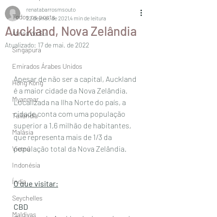
renatabarrosmsouto
Todos os posts
22 de mai. de 2021
4 min de leitura
Auckland, Nova Zelândia
África do Sul
Atualizado:
17 de mai. de 2022
Singapura
Emirados Árabes Unidos
Apesar de não ser a capital, Auckland 
Hong Kong
é a maior cidade da Nova Zelândia. 
Myanmar
Localizada na Ilha Norte do país, a 
cidade conta com uma população  
Tailândia
superior a 1,6 milhão de habitantes, 
Malásia
que representa mais de 1/3 da  
população total da Nova Zelândia. 
Vietnã
Indonésia
Índia
O que visitar:
Seychelles
CBD
Maldivas