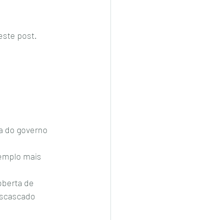
este post. 
a do governo 
templo mais 
oberta de 
escascado 