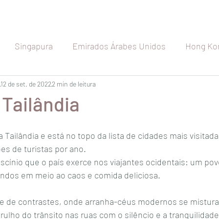
Singapura
Emirados Árabes Unidos
Hong Ko
etnã
12 de set. de 2022
Indonésia
2 min de leitura
Índia
Seychelles
Maldiva
Tailândia
Japão
Austrália
Nova Zelândia
Rússia
a Tailândia e está no topo da lista de cidades mais visita
s de turistas por ano. 
ascínio que o país exerce nos viajantes ocidentais: um po
a
Espanha
Bélgica
França
Holanda
indos em meio ao caos e comida deliciosa. 
e de contrastes, onde arranha-céus modernos se mistur
arulho do trânsito nas ruas com o silêncio e a tranquilidad