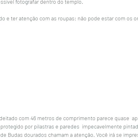
ssivel fotografar dentro do templo. 
o e ter atenção com as roupas: não pode estar com os o
deitado com 46 metros de comprimento parece quase  ap
 protegido por pilastras e paredes  impecavelmente pintad
s  de Budas dourados chamam a atenção. Você irá se impre