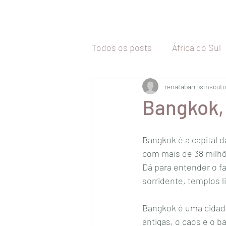
Todos os posts
África do Sul
Tailândia
renatabarrosmsouto
Malásia
Vi
Bangkok, 
Camboja
Coréia do Sul
Bangkok é a capital d
com mais de 38 milhõe
Dá para entender o f
Malta
Itália
Inglaterr
sorridente, templos l
Bangkok é uma cidad
Uruguai
Chile
antigas, o caos e o b