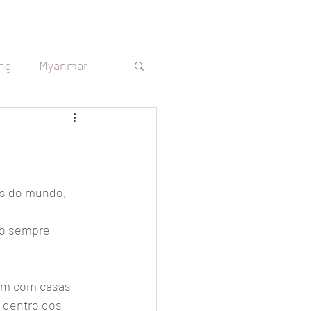
ng
Myanmar
s
Sri Lanka
República Tcheca
das do mundo, 
vo sempre 
Argentina
am com casas 
e dentro dos 