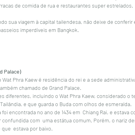
rracas de comida de rua e restaurantes super estrelados. 
do sua viagem à capital tailendesa, não deixe de conferir 
passeios imperdíveis em Bangkok. 
d Palace)
 Wat Phra Kaew é residência do rei e a sede administrativ
o também chamado de Grand Palace. 
es diferentes, incluindo o Wat Phra Kaew, considerado o 
 Tailândia, e que guarda o Buda com olhos de esmeralda. 
foi encontrada no ano de 1434 em  Chiang Rai, e estava c
er confundida com  uma estátua comum. Porém, o nariz d
 que  estava por baixo.