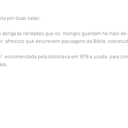
ta por duas salas: 
e abriga as raridades que os  monges guardam há mais de 
or  afrescos que descrevem passagens da Bíblia, sobretudo
”, encomendada pela biblioteca em 1678 e usada  para comp
la. 