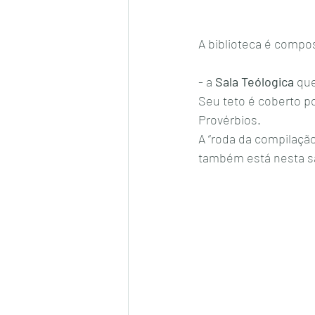
A biblioteca é compos
- a 
Sala Teólogica
 qu
Seu teto é coberto p
Provérbios.
A “roda da compilação
também está nesta sa