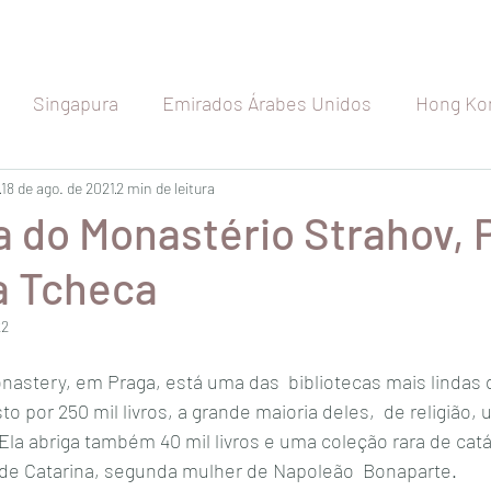
Singapura
Emirados Árabes Unidos
Hong Ko
etnã
18 de ago. de 2021
Indonésia
2 min de leitura
Índia
Seychelles
Maldiva
a do Monastério Strahov, 
a Tcheca
Japão
Austrália
Nova Zelândia
Rússia
22
a
Espanha
Bélgica
França
Holanda
nastery, em Praga, está uma das  bibliotecas mais lindas
 por 250 mil livros, a grande maioria deles,  de religião, 
la abriga também 40 mil livros e uma coleção rara de catá
 de Catarina, segunda mulher de Napoleão  Bonaparte.