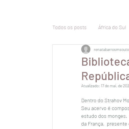
Todos os posts
África do Sul
Tailândia
renatabarrosmsouto
Malásia
Vi
Bibliotec
Repúblic
Camboja
Coréia do Sul
Atualizado:
17 de mai. de 20
Malta
Itália
Inglaterr
Dentro do Strahov Mo
Seu acervo é composto
estudo dos monges. E
Uruguai
Chile
da França,  presente