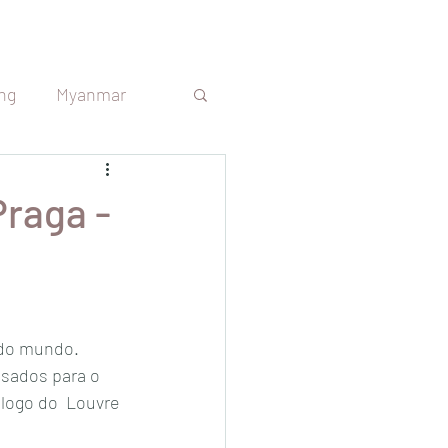
ng
Myanmar
s
Sri Lanka
Praga -
República Tcheca
Argentina
 do mundo. 
usados para o 
logo do  Louvre 