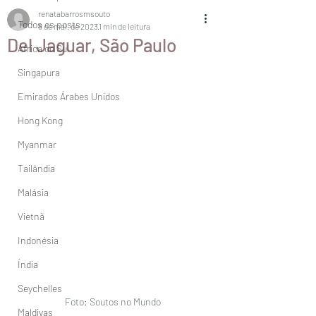
renatabarrosmsouto
Todos os posts
8 de mai. de 2023
1 min de leitura
Del Jaguar, São Paulo
África do Sul
Singapura
Emirados Árabes Unidos
Hong Kong
Myanmar
Tailândia
Malásia
Vietnã
Indonésia
Índia
Seychelles
Foto: Soutos no Mundo
Maldivas