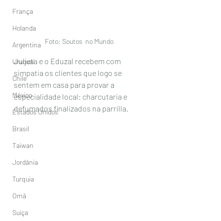
França
Holanda
Foto: Soutos  no Mundo
Argentina
Julieta e o Eduzal recebem com 
Uruguai
simpatia os clientes que logo se  
Chile
sentem em casa para provar a 
México
especialidade local: charcutaria e  
defumados finalizados na parrilla. 
Estados Unidos
Brasil
Taiwan
Jordânia
Turquia
Omã
Suiça