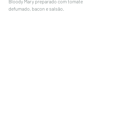
Bloody Mary preparado com tomate 
defumado, bacon e salsão. 
Foto: Soutos  no Mundo