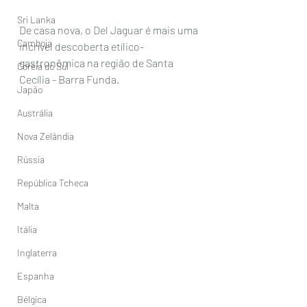
Sri Lanka
De casa nova, o Del Jaguar é mais uma 
Camboja
incrível descoberta etílico-
gastronômica na região de Santa 
Coréia do Sul
Cecília - Barra Funda. 
Japão
Austrália
Nova Zelândia
Rússia
República Tcheca
Malta
Itália
Inglaterra
Espanha
Bélgica