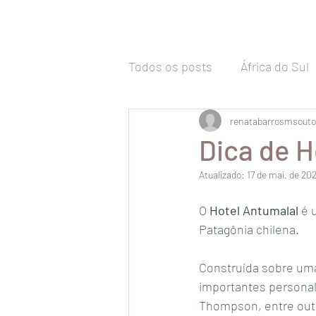
Todos os posts
África do Sul
Tailândia
renatabarrosmsouto
Malásia
Vi
Dica de H
Atualizado:
17 de mai. de 20
Camboja
Coréia do Sul
O
 Hotel Antumalal
 é
Patagônia chilena. 
Malta
Itália
Inglaterr
Construída sobre uma 
importantes personal
Uruguai
Chile
Thompson, entre outr