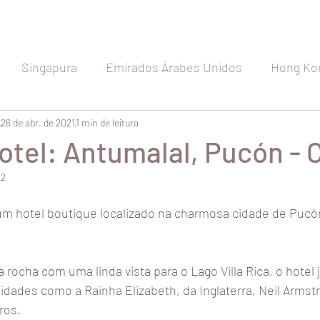
Singapura
Emirados Árabes Unidos
Hong Ko
etnã
26 de abr. de 2021
Indonésia
1 min de leitura
Índia
Seychelles
Maldiva
otel: Antumalal, Pucón - C
22
Japão
Austrália
Nova Zelândia
Rússia
um hotel boutique localizado na charmosa cidade de Pucón
a
Espanha
Bélgica
França
Holanda
rocha com uma linda vista para o Lago Villa Rica, o hotel
idades como a Rainha Elizabeth, da Inglaterra, Neil Arms
os. 