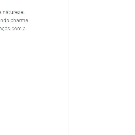
à natureza. 
tando charme 
aços com a 