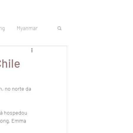
ng
Myanmar
s
Sri Lanka
hile
República Tcheca
, no norte da 
Argentina
 já hospedou 
trong, Emma 