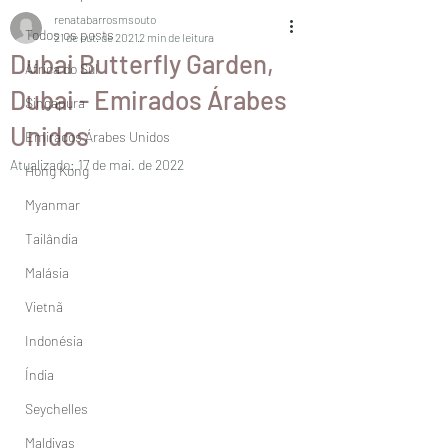
renatabarrosmsouto
Todos os posts
21 de out. de 2021
2 min de leitura
Dubai Butterfly Garden,
África do Sul
Dubai - Emirados Árabes
Singapura
Unidos
Emirados Árabes Unidos
Atualizado:
17 de mai. de 2022
Hong Kong
Myanmar
Tailândia
Malásia
Vietnã
Indonésia
Índia
Seychelles
Maldivas