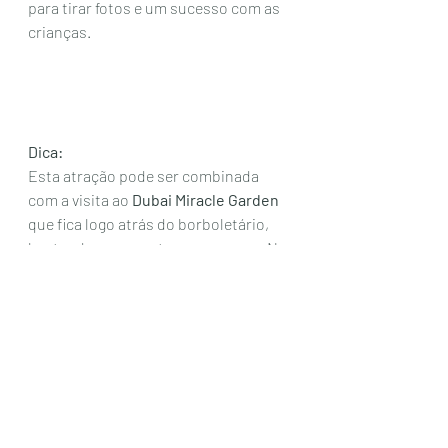
para tirar fotos e um sucesso com as 
crianças.
Dica: 
Esta atração pode ser combinada 
com a visita ao 
Dubai Miracle Garden
que fica logo atrás do borboletário, 
bastando apenas atravessar a rua. No 
espaço estão mais de 150 milhões de 
flores e plantas naturais, que já 
recebeu o Guiness de maior jardim do 
mundo. 
No entanto, diferentemente ao 
Butterfly Garden, o Miracle Garden só 
abre durante os meses de novembro a 
maio. 