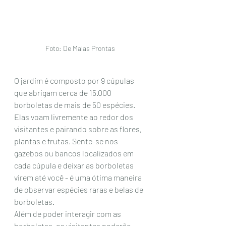
Foto: De Malas Prontas 
O jardim é composto por 9 cúpulas 
que abrigam cerca de 15.000 
borboletas de mais de 50 espécies. 
Elas voam livremente ao redor dos 
visitantes e pairando sobre as flores, 
plantas e frutas. Sente-se nos 
gazebos ou bancos localizados em 
cada cúpula e deixar as borboletas 
virem até você - é uma ótima maneira 
de observar espécies raras e belas de 
borboletas. 
Além de poder interagir com as 
borboletas, os visitantes poderão 