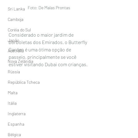
Foto: De Malas Prontas 
Sri Lanka
Camboja
Coréia do Sul
Considerado o maior jardim de 
Japão
borboletas dos Emirados, o Butterfly 
Garden é uma ótima opção de 
Austrália
passeio, principalmente se você 
Nova Zelândia
estiver visitando Dubai com crianças. 
Rússia
República Tcheca
Malta
Itália
Inglaterra
Espanha
Bélgica