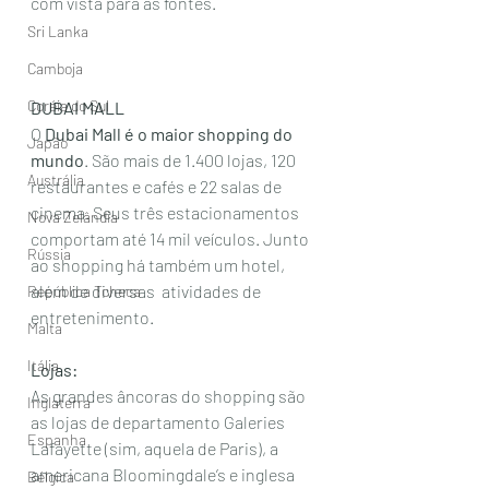
com vista para as fontes.
Sri Lanka
Camboja
Coréia do Sul
DUBAI MALL  
O 
Dubai Mall é o maior shopping do 
Japão
mundo
. São mais de 1.400 lojas, 120 
Austrália
restaurantes e cafés e 22 salas de  
cinema. Seus três estacionamentos 
Nova Zelândia
comportam até 14 mil veículos. Junto  
Rússia
ao shopping há também um hotel, 
além de diversas  atividades de 
República Tcheca
entretenimento.
Malta
Itália
Lojas:
As grandes âncoras do shopping são 
Inglaterra
as lojas de departamento Galeries 
Espanha
Lafayette (sim, aquela de Paris), a 
americana Bloomingdale’s e inglesa 
Bélgica