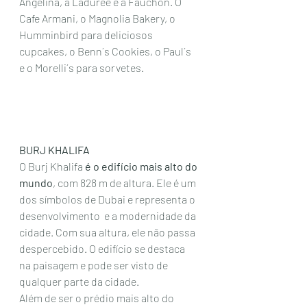
Angelina, a Laduree e a Fauchon. O 
Cafe Armani, o Magnolia Bakery, o 
Humminbird para deliciosos 
cupcakes, o Benn´s Cookies, o Paul´s 
e o Morelli´s para sorvetes. 
BURJ KHALIFA 
O Burj Khalifa 
é o edifício mais alto do 
mundo
, com 828 m de altura. Ele é um 
dos símbolos de Dubai e representa o 
desenvolvimento  e a modernidade da 
cidade. Com sua altura, ele não passa 
despercebido. O edifício se destaca 
na paisagem e pode ser visto de  
qualquer parte da cidade. 
Além de ser o prédio mais alto do 