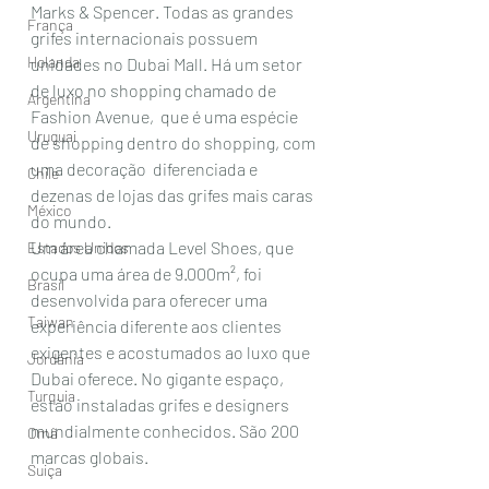
Marks & Spencer. Todas as grandes  
França
grifes internacionais possuem 
Holanda
unidades no Dubai Mall. Há um setor 
de luxo no shopping chamado de 
Argentina
Fashion Avenue,  que é uma espécie 
Uruguai
de shopping dentro do shopping, com 
uma decoração  diferenciada e 
Chile
dezenas de lojas das grifes mais caras 
México
do mundo. 
Um área chamada Level Shoes, que 
Estados Unidos
ocupa uma área de 9.000m², foi 
Brasil
desenvolvida para oferecer uma 
Taiwan
experiência diferente aos clientes 
exigentes e acostumados ao luxo que 
Jordânia
Dubai oferece. No gigante espaço, 
Turquia
estão instaladas grifes e designers 
mundialmente conhecidos. São 200 
Omã
marcas globais. 
Suiça