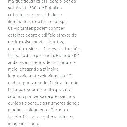
marque seus tickets, para o  pôr do 
sol. A vista 360° de Dubai ao 
entardecer e ver a cidade se 
iluminando, é de tirar o fôlego!
Os visitantes podem conhcer 
detalhes sobre o edifício atraves de 
um imersiva mostra de fotos, 
maquete e vídeos. O elevador também 
faz parte da experiencia. Ele sobe 124 
andares em menos de um minuto e 
meio, chegando a atingir a  
impressionante velocidade de 10 
metros por segundo! O elevador não  
balança e você só sente que está 
subindo por causa da pressão nos  
ouvidos e porque os números da tela 
mudam rapidamente. Durante o 
trajeto  há todo um show de luzes, 
imagens e sons. 