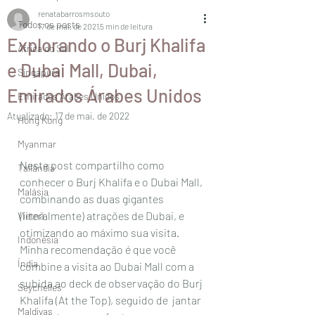
renatabarrosmsouto
Todos os posts
17 de mai. de 2021
5 min de leitura
Explorando o Burj Khalifa
África do Sul
e Dubai Mall, Dubai,
Singapura
Emirados Árabes Unidos
Emirados Árabes Unidos
Atualizado:
17 de mai. de 2022
Hong Kong
Myanmar
Neste post compartilho como 
Tailândia
conhecer o Burj Khalifa e o Dubai Mall, 
Malásia
combinando as duas gigantes 
(literalmente) atrações de Dubai, e 
Vietnã
otimizando ao máximo sua visita. 
Indonésia
Minha recomendação é que você 
Índia
combine a visita ao Dubai Mall com a 
subida ao deck de observação do Burj 
Seychelles
Khalifa (At the Top), seguido de  jantar 
Maldivas