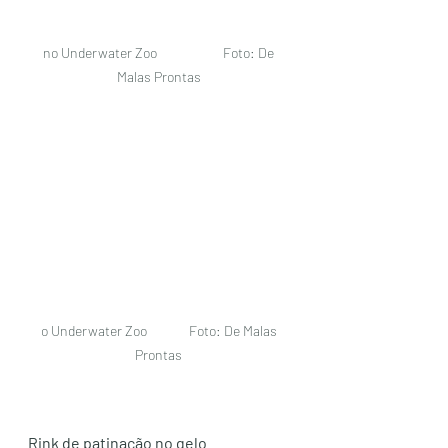
no Underwater Zoo                      Foto: De 
Malas Prontas 
o Underwater Zoo              Foto: De Malas 
Prontas 
Rink de patinação no gelo