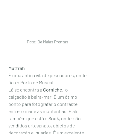
Foto: De Malas Prontas 
Muttrah
É uma antiga vila de pescadores, onde 
fica o Porto de Muscat.
Lá se encontra a 
Corniche
,  o 
calçadão à beira-mar. É um ótimo 
ponto para fotografar o contraste 
entre  o mar e as montanhas. É ali 
também que está o 
Souk
, onde  são 
vendidos artesanato, objetos de 
decoração e iguarias. É um excelente 