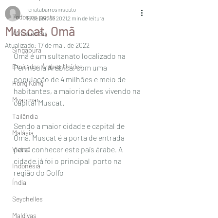
renatabarrosmsouto
Todos os posts
13 de abr. de 2021
2 min de leitura
Muscat, Omã
África do Sul
Atualizado:
17 de mai. de 2022
Singapura
Omã é um sultanato localizado na 
Emirados Árabes Unidos
Península Arábica, com uma 
população de 4 milhões e meio de 
Hong Kong
habitantes, a maioria deles vivendo na 
Myanmar
capital Muscat. 
Tailândia
Sendo a maior cidade e capital de 
Malásia
Omã, Muscat é a porta de entrada 
para  conhecer este país árabe. A 
Vietnã
cidade já foi o principal  porto na 
Indonésia
região do Golfo 
Índia
Seychelles
Maldivas