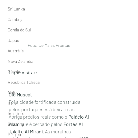
Sri Lanka
Camboja
Coréia do Sul
Japão
Foto: De Malas Prontas 
Austrália
Nova Zelândia
Rússia
O que visitar:
República Tcheca
Malta
Old Muscat
Foi a cidade fortificada construída 
Itália
pelos portugueses à beira-mar. 
Inglaterra
Abriga prédios reais como o 
Palácio Al 
Alam
 que é cercado pelos
 Fortes Al 
Espanha
Jalali e Al Mirani.
 As muralhas 
Bélgica