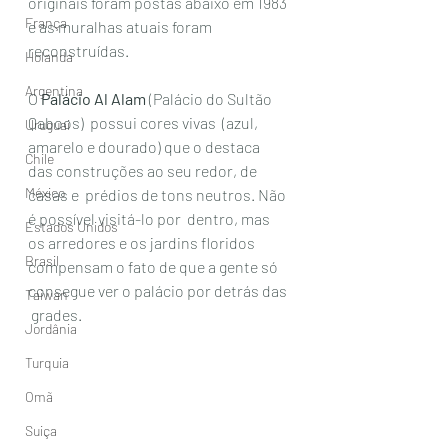
originais foram postas abaixo em 1983 
França
e as muralhas atuais foram 
reconstruídas.
Holanda
Argentina
O 
Palácio Al Alam
 (Palácio do Sultão 
Qaboos)  possui cores vivas  (azul, 
Uruguai
amarelo e dourado) que o destaca  
Chile
das construções ao seu redor, de 
México
casas e  prédios de tons neutros. Não 
é possível visitá-lo por  dentro, mas 
Estados Unidos
os arredores e os jardins floridos  
Brasil
compensam o fato de que a gente só 
consegue ver o palácio por detrás das 
Taiwan
 grades.
Jordânia
Turquia
Omã
Suiça