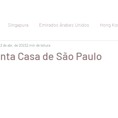
Singapura
Emirados Árabes Unidos
Hong Ko
etnã
3 de abr. de 2023
Indonésia
2 min de leitura
Índia
Seychelles
Maldiva
nta Casa de São Paulo
Japão
Austrália
Nova Zelândia
Rússia
a
Espanha
Bélgica
França
Holanda