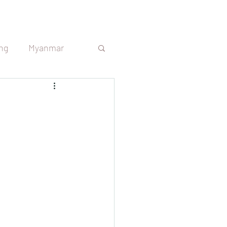
ng
Myanmar
s
Sri Lanka
República Tcheca
Argentina