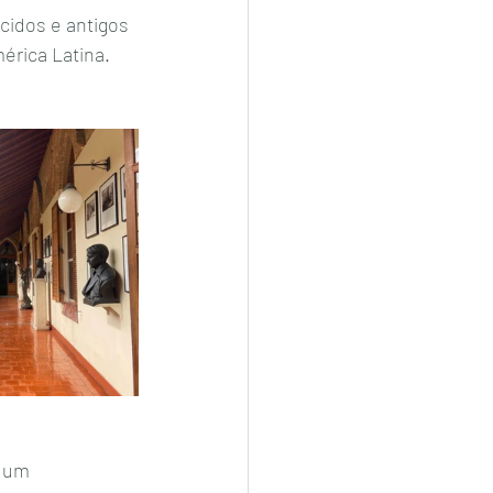
idos e antigos 
érica Latina. 
 um 