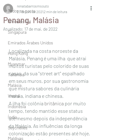
renatabarrosmsouto
Todos os posts
27 de jun. de 2021
2 min de leitura
Penang, Malásia
África do Sul
Atualizado:
17 de mai. de 2022
Singapura
Emirados Árabes Unidos
Localizada na costa noroeste da 
Hong Kong
Malásia, Penang é uma ilha  que atrai 
Myanmar
muitos turistas pelo colorido de suas 
casas, da sua "street art" espalhado 
Tailândia
em seus muros, por sua gastronomia 
Malásia
que mistura sabores da culinária 
malaia, indiana e chinesa. 
Vietnã
A ilha foi colônia 
britânica
 por muito 
Indonésia
tempo, tendo mantido esse status 
Índia
até mesmo depois da independência 
da Malásia. As influências da longa 
Seychelles
colonização estão presentes até hoje, 
Maldivas