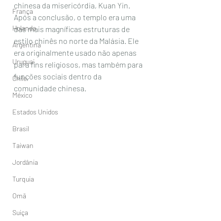
chinesa da misericórdia, Kuan Yin. 
França
Após a conclusão, o templo era uma 
Holanda
das mais magníficas estruturas de 
estilo chinês no norte da Malásia. Ele 
Argentina
era originalmente usado não apenas 
Uruguai
para fins religiosos, mas também para 
funções sociais dentro da 
Chile
comunidade chinesa.
México
Estados Unidos
Brasil
Taiwan
Jordânia
Turquia
Omã
Suiça