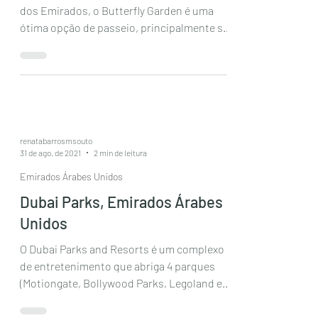
dos Emirados, o Butterfly Garden é uma
ótima opção de passeio, principalmente se
você estiver...
renatabarrosmsouto
31 de ago. de 2021
2 min de leitura
Emirados Árabes Unidos
Dubai Parks, Emirados Árabes
Unidos
O Dubai Parks and Resorts é um complexo
de entretenimento que abriga 4 parques
(Motiongate, Bollywood Parks, Legoland e
Legoland...