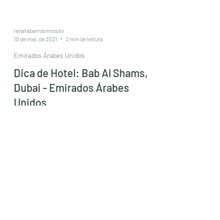
renatabarrosmsouto
10 de mai. de 2021
2 min de leitura
Emirados Árabes Unidos
Dica de Hotel: Bab Al Shams,
Dubai - Emirados Árabes
Unidos
O Bab Al Shams é uma ótima opção de
"staycation" , já que o hotel está localizado a
apenas 45 minutos de Dubai. Ele é um
resort 5...