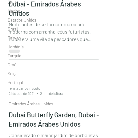
Chile
Dubai - Emirados Árabes
México
Unidos
Estados Unidos
Muito antes de se tornar uma cidade
Brasil
moderna com arranha-céus futuristas,
Taiwan
Dubai era uma vila de pescadores que
viviam nas margens do...
Jordânia
Turquia
Omã
Suiça
Portugal
renatabarrosmsouto
21 de out. de 2021
2 min de leitura
Emirados Árabes Unidos
Dubai Butterfly Garden, Dubai -
Emirados Árabes Unidos
Considerado o maior jardim de borboletas