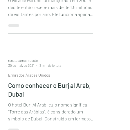
O Miracle Garden foi inaugurado em 2013 e
desde então recebe mais de de 1.5 milhões
de visitantes por ano. Ele funciona apenas
no meses...
renatabarrosmsouto
30 de mai. de 2021
3 min de leitura
Emirados Árabes Unidos
Como conhecer o Burj al Arab,
Dubai
O hotel Burj Al Arab, cujo nome significa
“Torre das Arábias”, é considerado um
símbolo de Dubai. Construído em formato
de vela, ele tem...