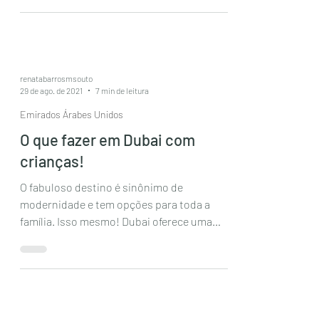
renatabarrosmsouto
29 de ago. de 2021
7 min de leitura
Emirados Árabes Unidos
O que fazer em Dubai com
crianças!
O fabuloso destino é sinônimo de
modernidade e tem opções para toda a
família. Isso mesmo! Dubai oferece uma
gama de parques temáticose...