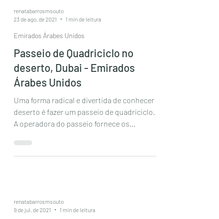
renatabarrosmsouto
23 de ago. de 2021
1 min de leitura
Emirados Árabes Unidos
Passeio de Quadriciclo no
deserto, Dubai - Emirados
Árabes Unidos
Uma forma radical e divertida de conhecer o
deserto é fazer um passeio de quadriciclo.
A operadora do passeio fornece os
equipamento de...
renatabarrosmsouto
9 de jul. de 2021
1 min de leitura