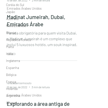
15 de abr. de 2022
2 min de leitura
Coréia do Sul
Emirados Árabes Unidos
Japão
Madinat Jumeirah, Dubai,
Austrália
Emirados Árabe
Nova Zelândia
Rússia
Parada obrigatória para quem visita Dubai,
o Madinat Jumeirah é um complexo que
República Tcheca
inclui 5 luxuosos hotéis, um souk inspirado
Malta
nos antigos...
Itália
Inglaterra
Espanha
Bélgica
França
renatabarrosmsouto
12 de jan. de 2022
3 min de leitura
Holanda
Emirados Árabes Unidos
Argentina
Uruguai
Explorando a área antiga de