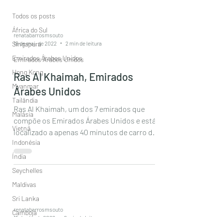
Todos os posts
África do Sul
renatabarrosmsouto
18 de mai. de 2022
2 min de leitura
Singapura
Emirados Árabes Unidos
Emirados Árabes Unidos
Hong Kong
Ras Al Khaimah, Emirados
Myanmar
Árabes Unidos
Tailândia
Ras Al Khaimah, um dos 7 emirados que
Malásia
compõe os Emirados Árabes Unidos e está
Vietnã
localizado a apenas 40 minutos de carro do
Indonésia
Aeroporto...
Índia
Seychelles
Maldivas
Sri Lanka
renatabarrosmsouto
Camboja