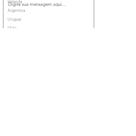
Holanda
Argentina
Uruguai
Chile
México
Estados
Enviar
Unidos
Brasil
Taiwan
Jordânia
Turquia
Omã
Suiça
Portugal