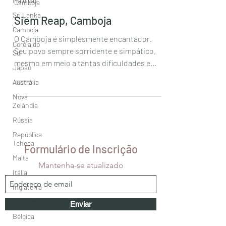
Maldivas
Camboja
Sri Lanka
Siem Reap, Camboja
Camboja
O Camboja é simplesmente encantador.
Coréia do
Seu povo sempre sorridente e simpático,
Sul
mesmo em meio a tantas dificuldades e
Japão
depois de uma ...
Austrália
Nova
Zelândia
Rússia
República
Tcheca
Formulário de Inscrição
Malta
Mantenha-se atualizado
Itália
Inglaterra
Espanha
Enviar
Bélgica