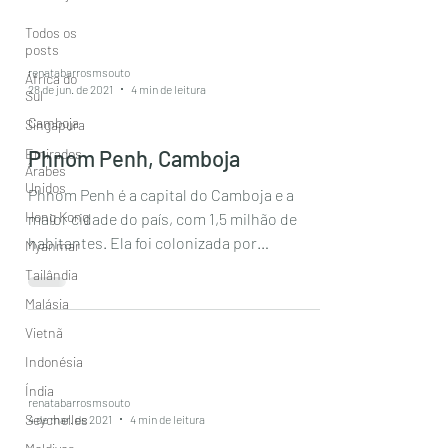
Todos os
posts
renatabarrosmsouto
África do
28 de jun. de 2021
4 min de leitura
Sul
Camboja
Singapura
Emirados
Phnom Penh, Camboja
Árabes
Unidos
Phnom Penh é a capital do Camboja e a
Hong Kong
maior cidade do país, com 1,5 milhão de
habitantes. Ela foi colonizada por
Myanmar
franceses, invadidos por...
Tailândia
Malásia
Vietnã
Indonésia
Índia
renatabarrosmsouto
Seychelles
4 de mar. de 2021
4 min de leitura