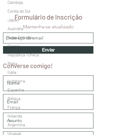
Camboja
Coréia do Sul
Formulário de Inscrição
Japão
Mantenha-se atualizado
Austrália
Nova Zelândia
Rússia
Enviar
República Tcheca
Malta
Converse comigo!
Itália
Inglaterra
Espanha
Bélgica
França
Holanda
Argentina
Uruguai