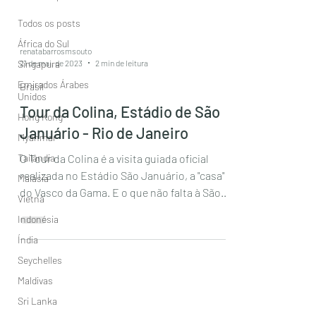
Todos os posts
África do Sul
renatabarrosmsouto
21 de mai. de 2023
2 min de leitura
Singapura
Emirados Árabes
Brasil
Unidos
Tour da Colina, Estádio de São
Hong Kong
Januário - Rio de Janeiro
Myanmar
Tailândia
O Tour da Colina é a visita guiada oficial
realizada no Estádio São Januário, a "casa"
Malásia
do Vasco da Gama. E o que não falta à São
Vietnã
Januário...
Indonésia
Índia
Seychelles
Maldivas
Sri Lanka