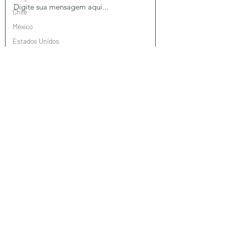
Chile
México
Estados Unidos
Brasil
Taiwan
Enviar
Jordânia
Turquia
Omã
Suiça
Portugal