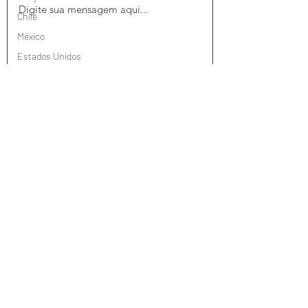
Chile
México
Estados Unidos
Brasil
Taiwan
Enviar
Jordânia
Turquia
Omã
Suiça
Portugal