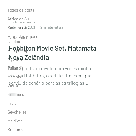
Todos os posts
África do Sul
renatabarrosmsouto
13 de mai. de 2021
2 min de leitura
Singapura
Emirados Árabes
Nova Zelândia
Unidos
Hobbiton Movie Set, Matamata,
Hong Kong
Nova Zelândia
Myanmar
Tailândia
Neste post vou dividir com vocês minha
visita à Hobbiton, o set de filmagem que
Malásia
serviu de cenário para as as trilogias
Vietnã
“Senhor dos Anéis”...
Indonésia
Índia
Seychelles
Maldivas
Sri Lanka