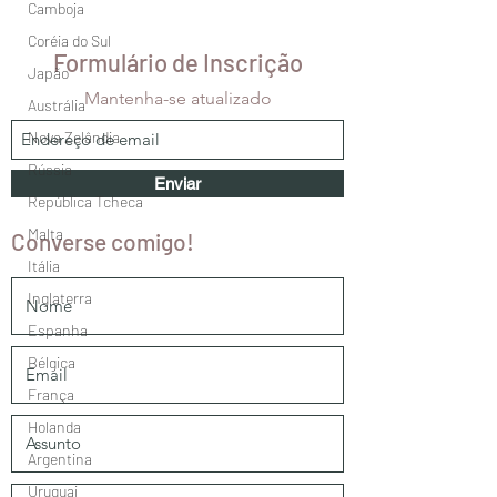
Camboja
Coréia do Sul
Formulário de Inscrição
Japão
Mantenha-se atualizado
Austrália
Nova Zelândia
Rússia
Enviar
República Tcheca
Malta
Converse comigo!
Itália
Inglaterra
Espanha
Bélgica
França
Holanda
Argentina
Uruguai