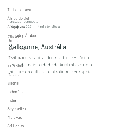
Todos os posts
África do Sul
renatabarrosmsouto
11 de abr. de 2021
4 min de leitura
Singapura
Emirados Árabes
Austrália
Unidos
Melbourne, Austrália
Hong Kong
Melbourne, capital do estado de Vitória e
Myanmar
segunda maior cidade da Austrália, é uma
Tailândia
mistura da cultura australiana e européia e
Malásia
o...
Vietnã
Indonésia
Índia
Seychelles
Maldivas
Sri Lanka