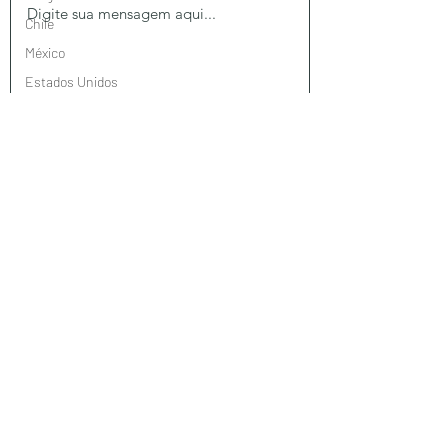
Chile
México
Estados Unidos
Brasil
Taiwan
Enviar
Jordânia
Turquia
Omã
Suiça
Portugal