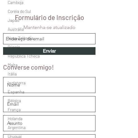
Camboja
Coréia do Sul
Formulário de Inscrição
Japão
Mantenha-se atualizado
Austrália
Nova Zelândia
Rússia
Enviar
República Tcheca
Malta
Converse comigo!
Itália
Inglaterra
Espanha
Bélgica
França
Holanda
Argentina
Uruguai