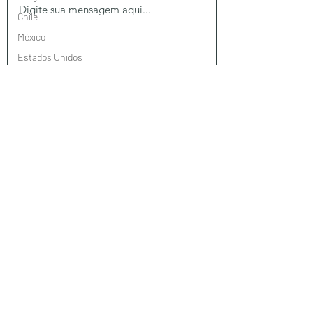
Chile
México
Estados Unidos
Brasil
Taiwan
Enviar
Jordânia
Turquia
Omã
Suiça
Portugal