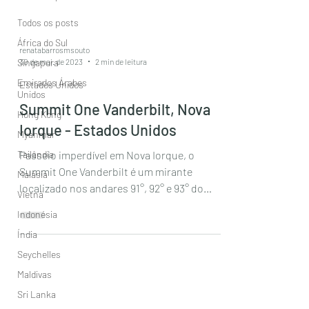
Todos os posts
África do Sul
renatabarrosmsouto
30 de mai. de 2023
2 min de leitura
Singapura
Emirados Árabes
Estados Unidos
Unidos
Summit One Vanderbilt, Nova
Hong Kong
Iorque - Estados Unidos
Myanmar
Tailândia
Passeio imperdível em Nova Iorque, o
Summit One Vanderbilt é um mirante
Malásia
localizado nos andares 91°, 92° e 93° do
Vietnã
quanto maior edifício de...
Indonésia
Índia
Seychelles
Maldivas
Sri Lanka