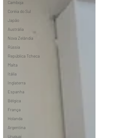
Camboja
Coréia do Sul
Japão
Austrália
Nova Zelândia
Rússia
República Tcheca
Malta
Itália
Inglaterra
Espanha
Bélgica
França
Holanda
Argentina
Uruguai