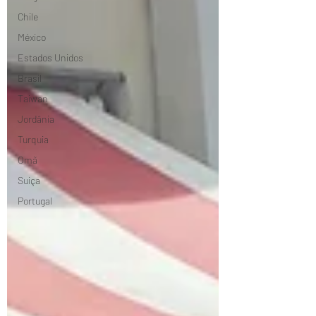
Chile
México
Estados Unidos
Brasil
Taiwan
Jordânia
Turquia
Omã
Suiça
Portugal