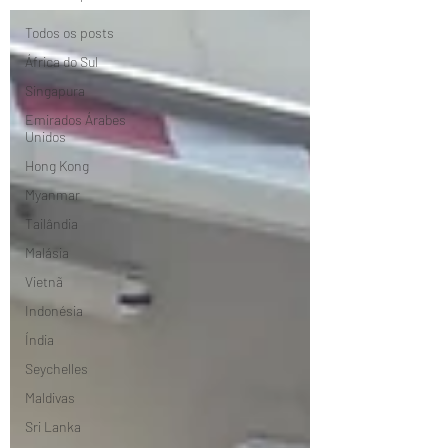
Todos os posts
África do Sul
Singapura
Emirados Árabes
Unidos
Hong Kong
Myanmar
Tailândia
Malásia
Vietnã
Indonésia
Índia
Seychelles
Maldivas
Sri Lanka