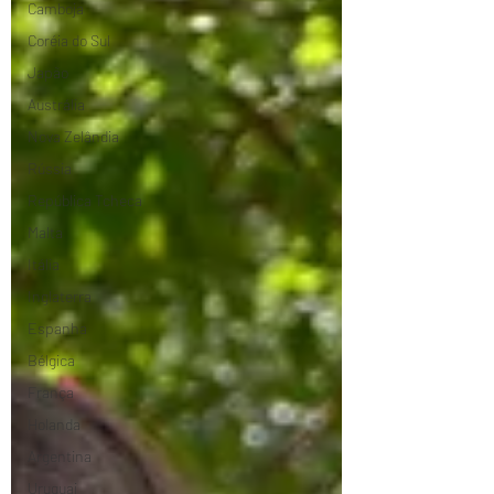
Camboja
Coréia do Sul
Japão
Austrália
Nova Zelândia
Rússia
República Tcheca
Malta
Itália
Inglaterra
Espanha
Bélgica
França
Holanda
Argentina
Uruguai