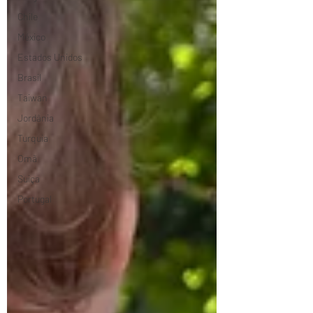
Chile
México
Estados Unidos
Brasil
Taiwan
Jordânia
Turquia
Omã
Suiça
Portugal