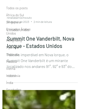
Todos os posts
África do Sul
renatabarrosmsouto
30 de mai. de 2023
2 min de leitura
Singapura
Emirados Árabes
Estados Unidos
Unidos
Summit One Vanderbilt, Nova
Hong Kong
Iorque - Estados Unidos
Myanmar
Tailândia
Passeio imperdível em Nova Iorque, o
Summit One Vanderbilt é um mirante
Malásia
localizado nos andares 91°, 92° e 93° do
Vietnã
quanto maior edifício de...
Indonésia
Índia
Seychelles
Maldivas
Sri Lanka