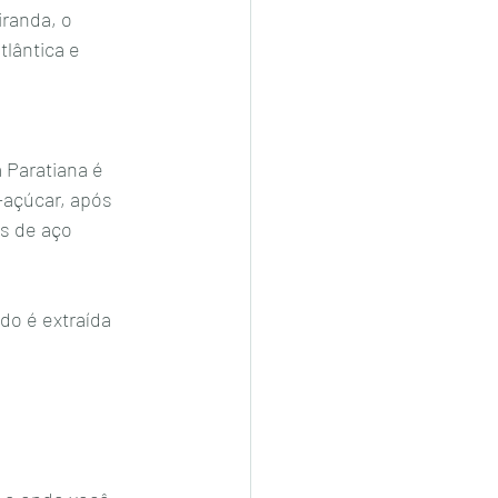
randa, o 
lântica e 
 Paratiana é 
-açúcar, após 
s de aço 
do é extraída 