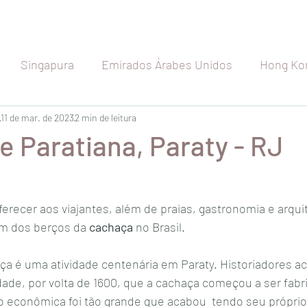
Singapura
Emirados Árabes Unidos
Hong Ko
etnã
11 de mar. de 2023
Indonésia
2 min de leitura
Índia
Seychelles
Maldiva
 Paratiana, Paraty - RJ
Japão
Austrália
Nova Zelândia
Rússia
ferecer aos viajantes, além de praias, gastronomia e arquit
m dos berços da
 cachaça
 no Brasil.
a
Espanha
Bélgica
França
Holanda
a é uma atividade centenária em Paraty. Historiadores ac
ade, por volta de 1600, que a cachaça começou a ser fabri
o econômica foi tão grande que acabou  tendo seu próprio