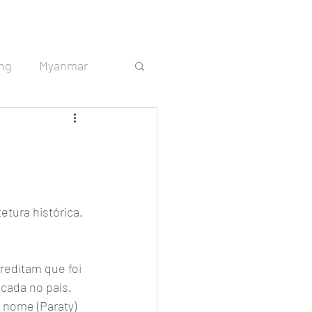
ng
Myanmar
s
Sri Lanka
República Tcheca
etura histórica. 
Argentina
reditam que foi 
cada no país. 
 nome (Paraty) 