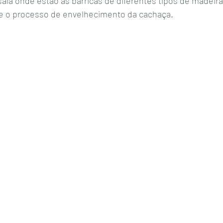
sala onde estão as barricas de diferentes tipos de madeir
e o processo de envelhecimento da cachaça. 