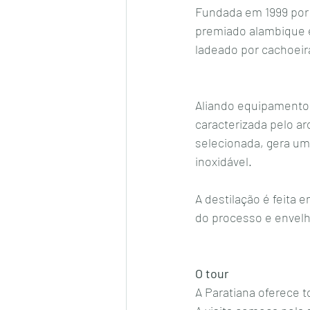
Fundada em 1999 por 
premiado alambique e
ladeado por cachoeira
Aliando equipamentos
caracterizada pelo ar
selecionada, gera um
inoxidável.
A destilação é feita 
do processo e envelh
O tour
A Paratiana oferece t