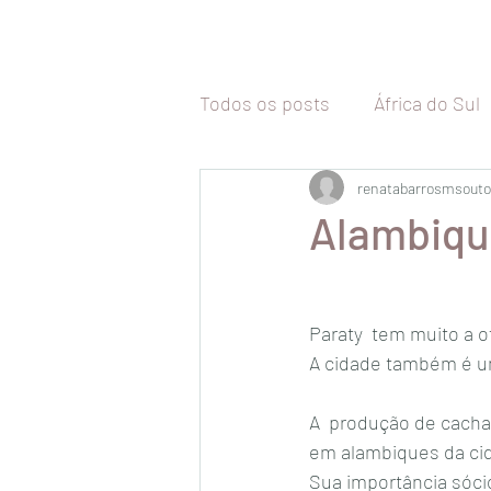
Todos os posts
África do Sul
Tailândia
renatabarrosmsouto
Malásia
Vi
Alambique
Camboja
Coréia do Sul
Paraty  tem muito a o
A cidade também é u
Malta
Itália
Inglaterr
A  produção de cachaç
em alambiques da cid
Uruguai
Chile
Sua importância sóci