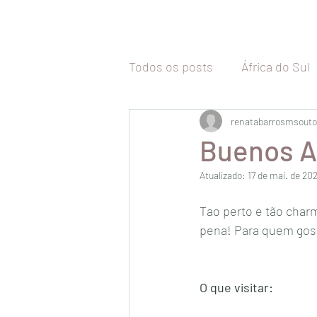
Todos os posts
África do Sul
Tailândia
renatabarrosmsouto
Malásia
Vi
Buenos A
Atualizado:
17 de mai. de 20
Camboja
Coréia do Sul
Tao perto e tão char
pena! Para quem gost
Malta
Itália
Inglaterr
O que visitar:
Uruguai
Chile