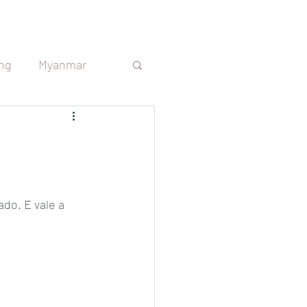
ng
Myanmar
s
Sri Lanka
República Tcheca
do. E vale a 
Argentina