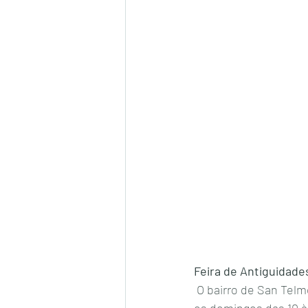
Feira de Antiguidade
 O bairro de San Telmo é conhecido justamente pela feira de antiguidades  que acontece todos 
os domingos das 10 à