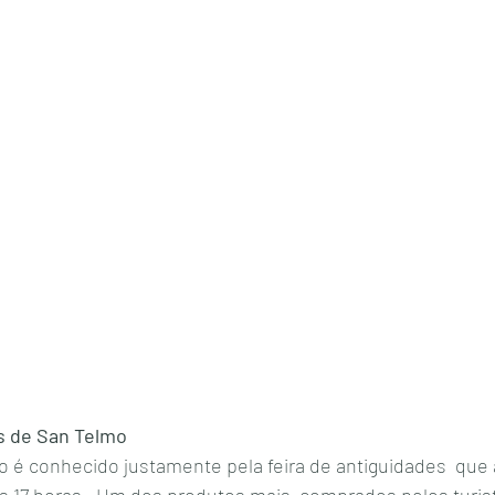
s de San Telmo
s 17 horas.  Um dos produtos mais  comprados pelos turis