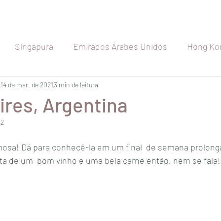
Singapura
Emirados Árabes Unidos
Hong Ko
etnã
14 de mar. de 2021
Indonésia
3 min de leitura
Índia
Seychelles
Maldiva
ires, Argentina
22
Japão
Austrália
Nova Zelândia
Rússia
mosa! Dá para conhecê-la em um final  de semana prolonga
a de um  bom vinho e uma bela carne então, nem se fala!
a
Espanha
Bélgica
França
Holanda