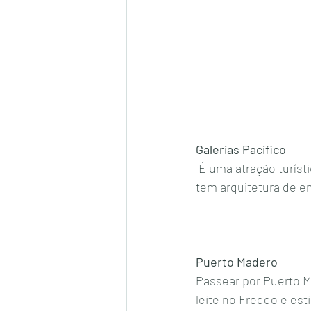
Galerias Pacifico
 É uma atração turística. Fica na famosa rua de compras Calle Florida.  Além das lojas, a galeria 
tem arquitetura de e
Puerto Madero
Passear por Puerto M
leite no Freddo e est