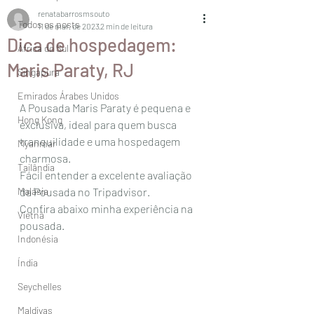
renatabarrosmsouto
Todos os posts
11 de mar. de 2023
2 min de leitura
Dica de hospedagem:
África do Sul
Maris Paraty, RJ
Singapura
Emirados Árabes Unidos
A Pousada Maris Paraty é pequena e 
Hong Kong
exclusiva, ideal para quem busca  
tranquilidade e uma hospedagem 
Myanmar
charmosa. 
Tailândia
Fácil entender a excelente avaliação 
Malásia
da Pousada no Tripadvisor. 
Confira abaixo minha experiência na 
Vietnã
pousada. 
Indonésia
Índia
Seychelles
Maldivas