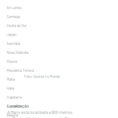
Sri Lanka
Camboja
Coréia do Sul
Japão
Austrália
Nova Zelândia
Rússia
República Tcheca
Foto: Soutos no Mundo
Malta
Itália
Inglaterra
Localização
Espanha
A Maris está localizada a 900 metros 
Bélgica