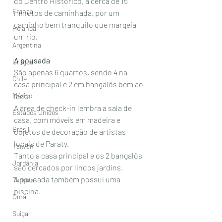
do Centro Histórico, a cerca de 15 
França
minutos de caminhada, por um 
caminho bem tranquilo que margeia 
Holanda
um rio. 
Argentina
A pousada
Uruguai
São apenas 6 quartos
,
 sendo 4 na 
Chile
casa principal e 2 em bangalôs bem ao 
México
lado. 
A área de check-in lembra a sala de 
Estados Unidos
casa, com móveis em madeira e 
Brasil
objetos de decoração de artistas 
locais de Paraty. 
Taiwan
Tanto a casa principal e os 2 bangalôs 
Jordânia
são cercados por lindos jardins. 
A pousada também possui uma 
Turquia
piscina. 
Omã
Suiça