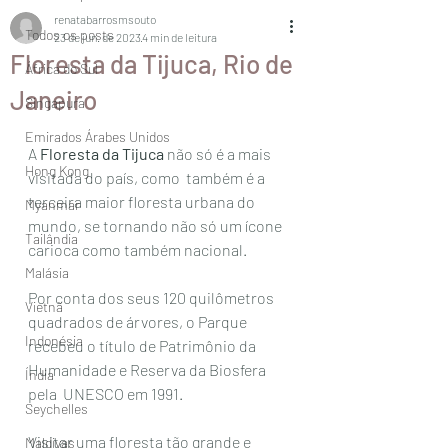
renatabarrosmsouto
Todos os posts
23 de jun. de 2023
4 min de leitura
Floresta da Tijuca, Rio de
África do Sul
Janeiro
Singapura
Emirados Árabes Unidos
A 
Floresta da Tijuca
 não só é a mais 
Hong Kong
visitada do país, como  também é a 
terceira maior floresta urbana do 
Myanmar
mundo, se tornando não só um ícone  
Tailândia
carioca como também nacional.
Malásia
Por conta dos seus 120 quilômetros 
Vietnã
quadrados de árvores, o Parque  
Indonésia
recebeu o título de Patrimônio da 
Humanidade e Reserva da Biosfera 
Índia
pela  UNESCO em 1991.
Seychelles
Visitar uma floresta tão grande e 
Maldivas