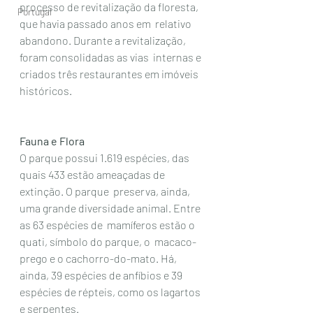
processo de revitalização da floresta, 
Portugal
que havia passado anos em  relativo 
abandono. Durante a revitalização, 
foram consolidadas as vias  internas e 
criados três restaurantes em imóveis 
históricos.
Fauna e Flora
O parque possui 1.619 espécies, das 
quais 433 estão ameaçadas de 
extinção. O parque  preserva, ainda, 
uma grande diversidade animal. Entre 
as 63 espécies de  mamíferos estão o 
quati, símbolo do parque, o  macaco-
prego e o cachorro-do-mato. Há, 
ainda, 39 espécies de anfíbios e 39  
espécies de répteis, como os lagartos 
e serpentes.