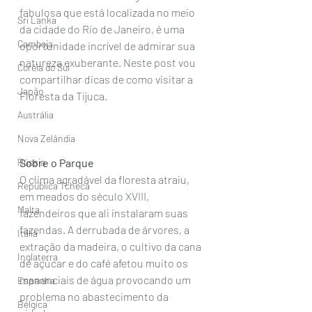
fabulosa que está localizada no meio 
Sri Lanka
da cidade do Rio de Janeiro, é uma 
Camboja
oportunidade incrível de admirar sua 
natureza exuberante. Neste post vou 
Coréia do Sul
compartilhar dicas de como visitar a 
Japão
Floresta da Tijuca. 
Austrália
Nova Zelândia
Rússia
Sobre o Parque
O clima agradável da floresta atraiu, 
República Tcheca
em meados do século XVIII,  
Malta
fazendeiros que ali instalaram suas 
fazendas. A derrubada de árvores, a  
Itália
extração da madeira, o cultivo da cana 
Inglaterra
de açúcar e do café afetou muito os 
mananciais de água provocando um 
Espanha
problema no abastecimento da 
Bélgica