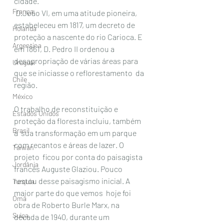
cidade.
França
 D.João VI, em uma atitude pioneira, 
estabeleceu em 1817, um decreto de  
Holanda
proteção a nascente do rio Carioca. E 
Argentina
em 1861, D. Pedro II ordenou a  
desapropriação de várias áreas para 
Uruguai
que se iniciasse o reflorestamento  da 
Chile
região.
México
O trabalho de reconstituição e 
Estados Unidos
proteção da floresta incluiu, também 
Brasil
a  sua transformação em um parque 
com recantos e áreas de lazer. O 
Taiwan
projeto  ficou por conta do paisagista 
Jordânia
francês Auguste Glaziou. Pouco 
restou desse paisagismo inicial. A 
Turquia
maior parte do que vemos  hoje foi 
Omã
obra de Roberto Burle Marx, na 
Suiça
década de 1940, durante um  