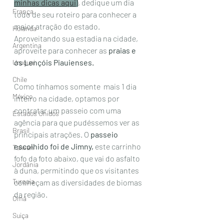
minhas dicas aqui
)
, dedique um dia 
França
todo de seu roteiro para conhecer a 
maior atração do estado. 
Holanda
Aproveitando sua estadia na cidade, 
Argentina
aproveite para conhecer as 
praias e 
os Lençóis Piauienses.
Uruguai
Chile
Como tínhamos somente  mais 1 dia 
México
inteiro na cidade, optamos por 
contratar um passeio com uma 
Estados Unidos
agência para que pudéssemos ver as 
Brasil
principais atrações. O 
passeio 
escolhido foi de Jimny, 
este carrinho 
Taiwan
fofo da foto abaixo, que vai do asfalto 
Jordânia
à duna, permitindo que os visitantes 
Turquia
conheçam as diversidades de biomas 
da região. 
Omã
Suiça