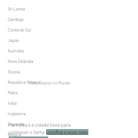
Sri Lanka
Camboja
Coréia do Sul
Japão
Austrália
Nova Zelândia
Rússia
República Tcheca
Foto: Soutos no Mundo
Malta
Itália
Inglaterra
Espanha
Parnaíba é a cidade base para 
conhecer o Delta  
(
confira o post com 
Bélgica