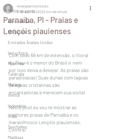
renatabarrosmsouto
Todos os posts
11 de ago. de 2023
2 min de leitura
Parnaíba, PI - Praias e
África do Sul
Lençóis piauienses
Singapura
Emirados Árabes Unidos
Hong Kong
Com seus 66 km de extensão, o litoral 
do Piauí é o menor do Brasil e  nem 
Myanmar
por isso deixa a desejar. As praias são 
Tailândia
paradisíacas! Suas dunas com lagoas 
Malásia
de águas cristalinas são 
encantadoras e merecem sua visita! 
Vietnã
Indonésia
Neste post eu vou te mostrar as 
melhores praias de Parnaíba e os 
Índia
maravilhosos Lençóis piauienses. 
Seychelles
Confira!
Maldivas