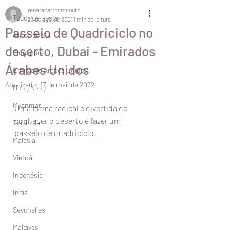
renatabarrosmsouto
Todos os posts
23 de ago. de 2021
1 min de leitura
Passeio de Quadriciclo no
África do Sul
deserto, Dubai - Emirados
Singapura
Árabes Unidos
Emirados Árabes Unidos
Atualizado:
17 de mai. de 2022
Hong Kong
Myanmar
Uma forma radical e divertida de 
conhecer o deserto é fazer um 
Tailândia
passeio de quadriciclo. 
Malásia
Vietnã
Indonésia
Índia
Seychelles
Maldivas