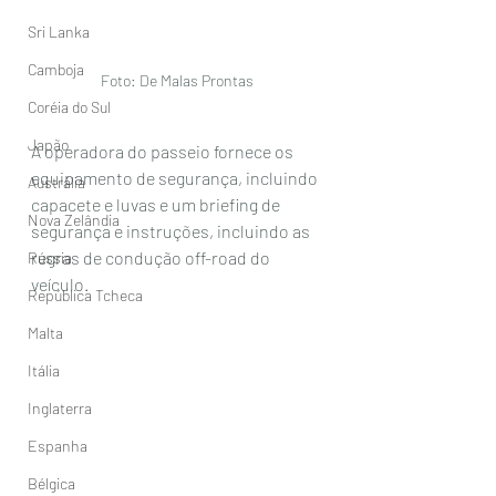
Sri Lanka
Camboja
Foto: De Malas Prontas
Coréia do Sul
Japão
A operadora do passeio fornece os 
equipamento de segurança, incluindo 
Austrália
capacete e luvas e um briefing de 
Nova Zelândia
segurança e instruções, incluindo as 
regras de condução off-road do 
Rússia
veículo. 
República Tcheca
Malta
Itália
Inglaterra
Espanha
Bélgica