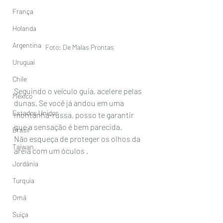
França
Holanda
Argentina
Foto: De Malas Prontas
Uruguai
Chile
Seguindo o veículo guia, acelere pelas 
México
dunas. Se você já andou em uma 
Estados Unidos
montanha-russa, posso te garantir 
que a sensação é bem parecida. 
Brasil
Não esqueça de proteger os olhos da 
Taiwan
areia com um óculos . 
Jordânia
Turquia
Omã
Suiça