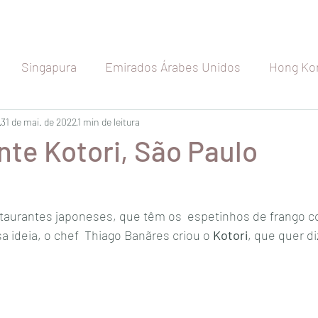
Singapura
Emirados Árabes Unidos
Hong Ko
etnã
31 de mai. de 2022
Indonésia
1 min de leitura
Índia
Seychelles
Maldiva
te Kotori, São Paulo
Japão
Austrália
Nova Zelândia
Rússia
estaurantes japoneses, que têm os  espetinhos de frango 
sa ideia, o chef  Thiago Banãres criou o 
Kotori
, que quer d
a
Espanha
Bélgica
França
Holanda