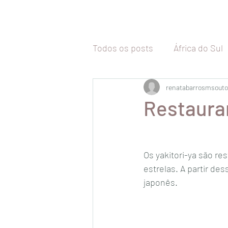
Todos os posts
África do Sul
Tailândia
renatabarrosmsouto
Malásia
Vi
Restauran
Camboja
Coréia do Sul
Os yakitori-ya são r
estrelas. A partir des
Malta
Itália
Inglaterr
japonês.
Uruguai
Chile