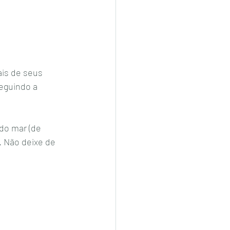
ais de seus 
eguindo a  
do mar (de 
 Não deixe de 