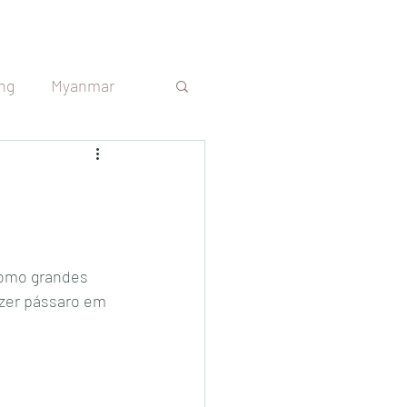
ng
Myanmar
s
Sri Lanka
República Tcheca
como grandes 
izer pássaro em 
Argentina