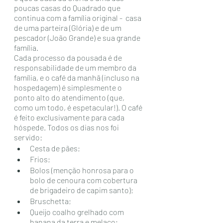
poucas casas do Quadrado que 
continua com a família original -  casa 
de uma parteira (Glória) e de um 
pescador (João Grande) e sua grande 
família.
Cada processo da pousada é de 
responsabilidade de um membro da 
família, e o café da manhã (incluso na 
hospedagem) é simplesmente o 
ponto alto do atendimento (que, 
como um todo, é espetacular!). O café 
é feito exclusivamente para cada 
hóspede. Todos os dias nos foi 
servido:
Cesta de pães;
Frios;
Bolos (menção honrosa para o 
bolo de cenoura com cobertura 
de brigadeiro de capim santo);
Bruschetta;
Queijo coalho grelhado com 
banana da terra e melaço;