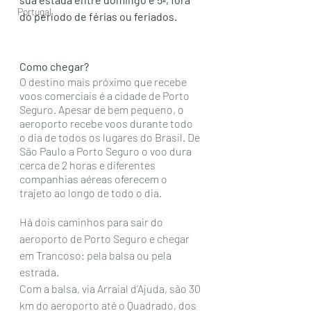
Portugal
do período de férias ou feriados.
Como chegar?
O destino mais próximo que recebe 
voos comerciais é a cidade de Porto 
Seguro. Apesar de bem pequeno, o 
aeroporto recebe voos durante todo 
o dia de todos os lugares do Brasil. De 
São Paulo a Porto Seguro o voo dura 
cerca de 2 horas e diferentes 
companhias aéreas oferecem o 
trajeto ao longo de todo o dia. 
Há dois caminhos para sair do 
aeroporto de Porto Seguro e chegar 
em Trancoso: pela balsa ou pela 
estrada.
Com a balsa, via Arraial d’Ajuda, são 30 
km do aeroporto até o Quadrado, dos 