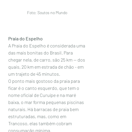
Foto: Soutos no Mundo
Praia do Espelho
A Praia do Espelho é considerada uma 
das mais bonitas do Brasil. Para 
chegar nela, de carro, são 25 km — dos 
quais, 20 km em estrada de chão - em 
um trajeto de 45 minutos.  
O ponto mais gostoso da praia para 
ficar é o canto esquerdo, que tem o 
nome oficial de Curuípe e na maré 
baixa, o mar forma pequenas piscinas 
naturais. Há barracas de praia bem 
estruturadas, mas, como em 
Trancoso, elas também cobram 
consumação mínima.