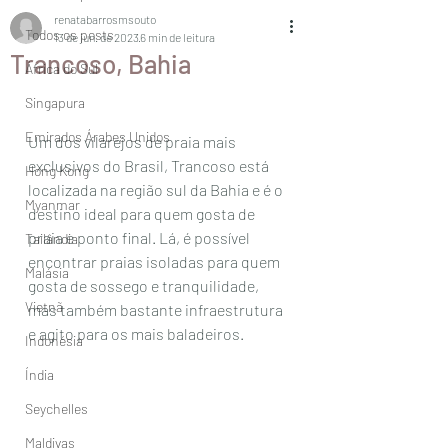
renatabarrosmsouto
Todos os posts
13 de jun. de 2023
6 min de leitura
Trancoso, Bahia
África do Sul
Singapura
Emirados Árabes Unidos
Um dos vilarejos de praia mais 
exclusivos do Brasil, Trancoso está 
Hong Kong
localizada na região sul da Bahia e é o 
Myanmar
destino ideal para quem gosta de 
praia e ponto final. Lá, é possível 
Tailândia
encontrar praias isoladas para quem 
Malásia
gosta de sossego e tranquilidade, 
Vietnã
mas também bastante infraestrutura 
e agito para os mais baladeiros.
Indonésia
Índia
Seychelles
Maldivas