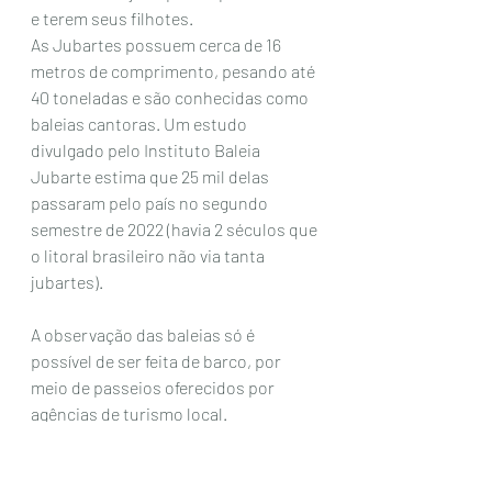
e terem seus filhotes. 
As Jubartes possuem cerca de 16 
metros de comprimento, pesando até 
40 toneladas e são conhecidas como 
baleias cantoras. Um estudo 
divulgado pelo Instituto Baleia 
Jubarte estima que 25 mil delas 
passaram pelo país no segundo 
semestre de 2022 (havia 2 séculos que 
o litoral brasileiro não via tanta 
jubartes). 
A observação das baleias só é 
possível de ser feita de barco, por 
meio de passeios oferecidos por 
agências de turismo local.
O passeio tem embarque em Porto 
Seguro ou Arraial (melhor opção para 