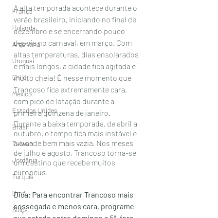
A alta temporada acontece durante o 
França
verão brasileiro, iniciando no final de 
Holanda
dezembro e se encerrando pouco 
depois no carnaval, em março. Com 
Argentina
altas temperaturas, dias ensolarados 
Uruguai
e mais longos, a cidade fica agitada e 
Chile
muito cheia! É nesse momento que 
Trancoso fica extremamente cara, 
México
com pico de lotação durante a 
Estados Unidos
primeira quinzena de janeiro.
Durante a baixa temporada, de abril a 
Brasil
outubro, o tempo fica mais instável e 
a cidade bem mais vazia. Nos meses 
Taiwan
de julho e agosto, Trancoso torna-se 
Jordânia
um destino que recebe muitos 
europeus.  
Turquia
Omã
Dica: Para encontrar Trancoso mais 
sossegada e menos cara, programe 
Suiça
sua estada entre domingo e 5ª, fora 