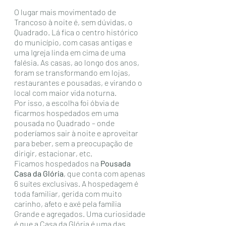
O lugar mais movimentado de 
Trancoso à noite é, sem dúvidas, o 
Quadrado. Lá fica o centro histórico 
do município, com casas antigas e 
uma Igreja linda em cima de uma 
falésia. As casas, ao longo dos anos, 
foram se transformando em lojas, 
restaurantes e pousadas, e virando o 
local com maior vida noturna.
Por isso, a escolha foi óbvia de 
ficarmos hospedados em uma 
pousada no Quadrado – onde 
poderíamos sair à noite e aproveitar 
para beber, sem a preocupação de 
dirigir, estacionar, etc.
Ficamos hospedados na 
Pousada 
Casa da Glória
, que conta com apenas 
6 suítes exclusivas. A hospedagem é 
toda familiar, gerida com muito 
carinho, afeto e axé pela família 
Grande e agregados. Uma curiosidade 
é que a Casa da Glória é uma das 