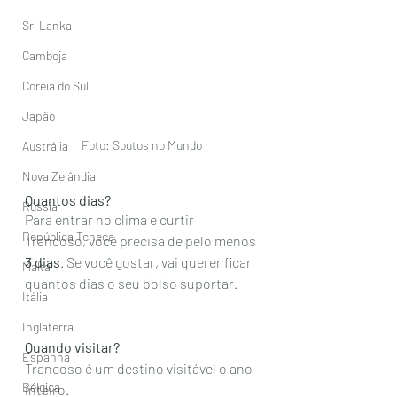
Sri Lanka
Camboja
Coréia do Sul
Japão
Foto: Soutos no Mundo
Austrália
Nova Zelândia
Quantos dias? 
Rússia
Para entrar no clima e curtir 
República Tcheca
Trancoso, você precisa de pelo menos 
3 dias
. Se você gostar, vai querer ficar 
Malta
quantos dias o seu bolso suportar.  
Itália
Inglaterra
Quando visitar? 
Espanha
Trancoso é um destino visitável o ano 
Bélgica
inteiro. 