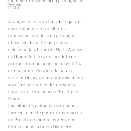
ingrediente essencial na produção do 
Portugal
Malte. 
A junção do micro-clima da região, o  
conhecimento dos melhores 
processos mundiais de produção, 
utilização de matérias-primas 
selecionadas, fazem do Malte Whisky 
da Union Distillery um produto de  
padrão internacional. Inclusive, 80% 
de sua produção vai toda para o 
exterior.Ou seja, muito provavelmente 
você já deve ter bebido um whisky 
importado, feito aqui no Brasil  pela 
Union. 
Inicialmente, o objetivo era apenas 
fornecer o malte para outras  marcas 
no Brasil e no mundo, porém, nos 
últimos anos, a Union Distillery 