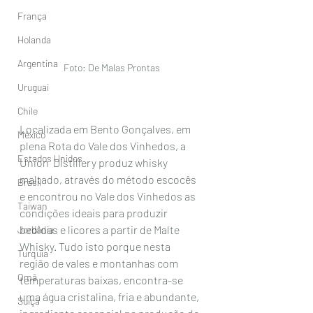
França
Holanda
Argentina
Foto: De Malas Prontas
Uruguai
Chile
Localizada em
Bento Gonçalves, em 
México
plena Rota do Vale dos Vinhedos, a 
Estados Unidos
Union  Distillery
produz whisky 
maltado, através do método escocês 
Brasil
e encontrou no Vale dos Vinhedos as 
Taiwan
condições ideais para produzir 
bebidas e licores a partir de Malte 
Jordânia
Whisky. Tudo isto porque nesta 
Turquia
região de vales e montanhas com 
Omã
temperaturas baixas, encontra-se 
uma água cristalina, fria e abundante, 
Suiça