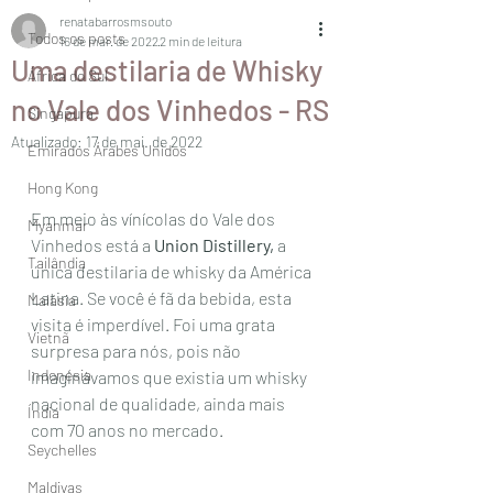
renatabarrosmsouto
Todos os posts
16 de mar. de 2022
2 min de leitura
Uma destilaria de Whisky
África do Sul
no Vale dos Vinhedos - RS
Singapura
Atualizado:
17 de mai. de 2022
Emirados Árabes Unidos
Hong Kong
Em meio às vínícolas do Vale dos 
Myanmar
Vinhedos está a 
Union Distillery, 
a 
Tailândia
única destilaria de whisky da América 
Latina. Se você é fã da bebida, esta 
Malásia
visita é imperdível. Foi uma grata 
Vietnã
surpresa para nós, pois não 
Indonésia
imaginávamos que existia um whisky 
nacional de qualidade, ainda mais 
Índia
com
70 anos no mercado. 
Seychelles
Maldivas