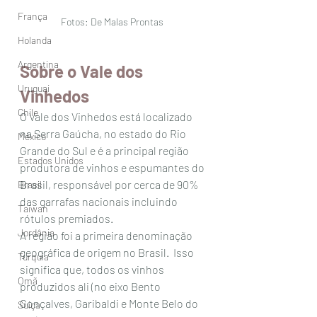
França
Fotos: De Malas Prontas 
Holanda
Argentina
Sobre o Vale dos 
Uruguai
Vinhedos
Chile
O Vale dos Vinhedos está localizado 
na Serra Gaúcha, no estado do Rio 
México
Grande do Sul e é a principal região 
Estados Unidos
produtora de vinhos e espumantes do 
Brasil, responsável por cerca de 90% 
Brasil
das garrafas nacionais incluindo 
Taiwan
rótulos premiados. 
Jordânia
A região foi a primeira denominação 
geográfica de origem no Brasil.  Isso 
Turquia
significa que, todos os vinhos 
Omã
produzidos ali (no eixo Bento  
Gonçalves, Garibaldi e Monte Belo do 
Suiça