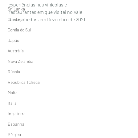
experiências nas vinícolas e  
Sri Lanka
restaurantes em que visitei no Vale 
dos Vinhedos, em Dezembro de 2021.
Camboja
Coréia do Sul
Japão
Austrália
Nova Zelândia
Rússia
República Tcheca
Malta
Itália
Inglaterra
Espanha
Bélgica