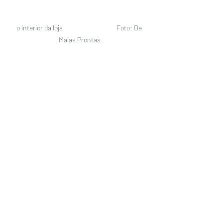
o interior da loja                                    Foto: De 
Malas Prontas