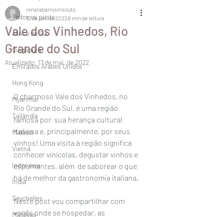
renatabarrosmsouto
Todos os posts
12 de jan. de 2022
6 min de leitura
Vale dos Vinhedos, Rio
África do Sul
Grande do Sul
Singapura
Atualizado:
17 de mai. de 2022
Emirados Árabes Unidos
Hong Kong
O charmoso Vale dos Vinhedos, no 
Myanmar
Rio Grande do Sul, é uma região 
Tailândia
famosa por  sua herança cultural 
italiana e, principalmente, por seus 
Malásia
vinhos! Uma visita à região significa 
Vietnã
conhecer vinícolas, degustar vinhos e 
Indonésia
espumantes, além  de saborear o que 
há de melhor da gastronomia italiana. 
Índia
Seychelles
Neste post vou compartilhar com 
vocês onde se hospedar, as 
Maldivas