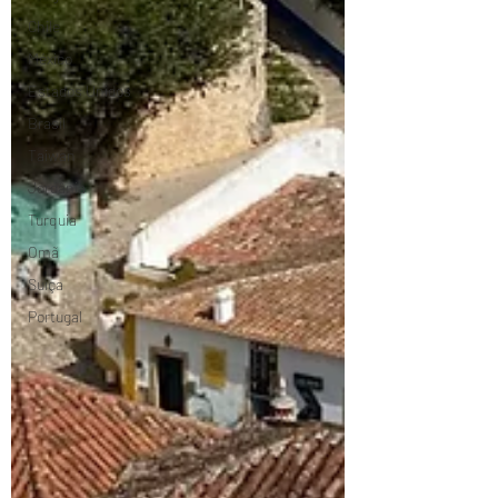
Chile
México
Estados Unidos
Brasil
Taiwan
Jordânia
Turquia
Omã
Suiça
Portugal