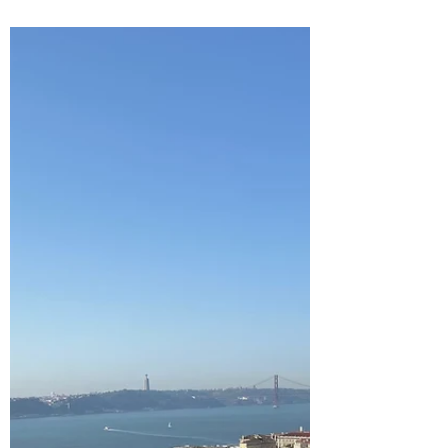
Portugal
Com uma coleção impressionante de
animais e plantas marinhas, o Oceanário de
Lisboa já foi avaliado diversas vezes como o
melhor do...