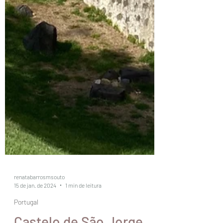
renatabarrosmsouto