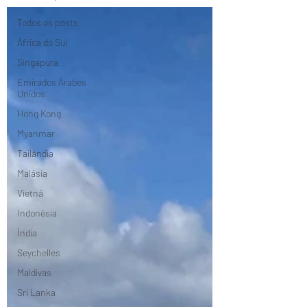
Todos os posts
África do Sul
Singapura
Emirados Árabes
Unidos
Hong Kong
Myanmar
Tailândia
Malásia
Vietnã
Indonésia
Índia
Seychelles
Maldivas
Sri Lanka