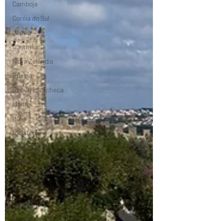
Camboja
Coréia do Sul
Japão
Austrália
Nova Zelândia
Rússia
República Tcheca
Malta
Itália
Inglaterra
Espanha
Bélgica
França
Holanda
Argentina
Uruguai