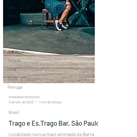
Chile
México
Estados Unidos
Brasil
Taiwan
Jordânia
Turquia
Omã
Suiça
Portugal
renatabarrosmsouto
3 de set. de 2023
1 min de leitura
Brasil
Trago e Es.Trago Bar, São Paulo