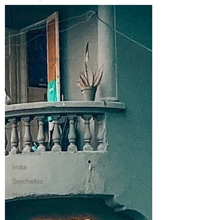
Todos os posts
África do Sul
Singapura
Emirados Árabes
Unidos
Hong Kong
Myanmar
Tailândia
Malásia
Vietnã
Indonésia
Índia
Seychelles
Maldivas
Sri Lanka