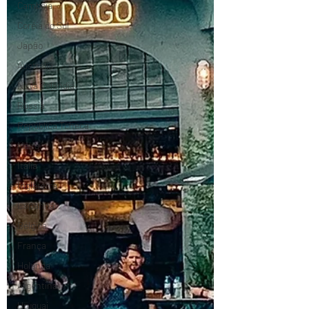
Camboja
Coréia do Sul
Japão
Austrália
Nova Zelândia
Rússia
República Tcheca
Malta
Itália
Inglaterra
Espanha
Bélgica
França
Holanda
Argentina
Uruguai