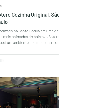
sil
tero Cozinha Original, São
aulo
calizado na Santa Cecília em uma das
as mais animadas do bairro, o Sotero
ssui um ambiente bem descontraído e é
ugar ideal para...