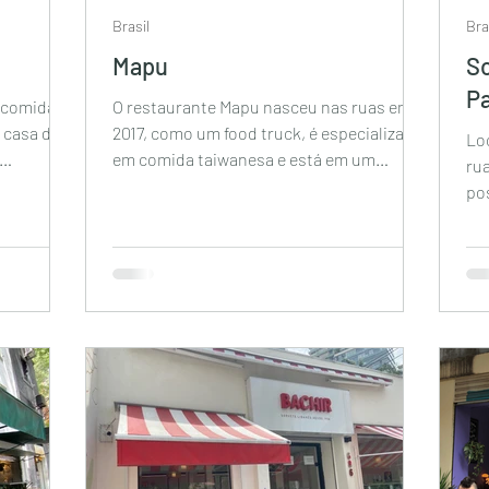
Brasil
Bra
Mapu
So
P
m comida
O restaurante Mapu nasceu nas ruas em
 casa de
2017, como um food truck, é especializado
Lo
em comida taiwanesa e está em um
ru
pequeno espaço...
po
o l