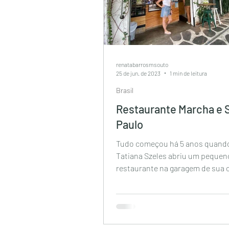
renatabarrosmsouto
25 de jun. de 2023
1 min de leitura
Brasil
Restaurante Marcha e S
Paulo
Tudo começou há 5 anos quando
Tatiana Szeles abriu um pequen
restaurante na garagem de sua c
idéia inicial era vender suas...