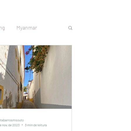
ng
Myanmar
s
Sri Lanka
República Tcheca
Argentina
Uruguai
atabarrosmsouto
e nov. de 2023
3 min de leitura