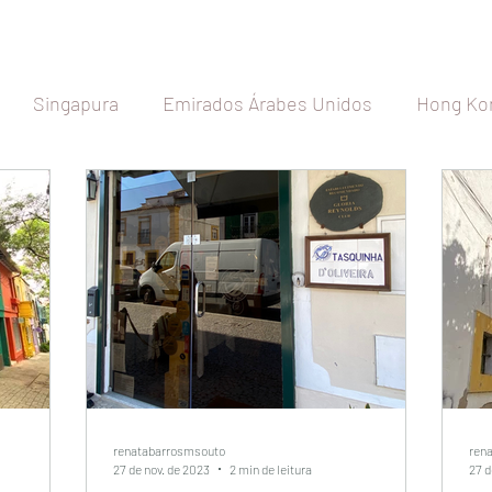
Singapura
Emirados Árabes Unidos
Hong Ko
etnã
Indonésia
Índia
Seychelles
Maldiva
Japão
Austrália
Nova Zelândia
Rússia
a
Espanha
Bélgica
França
Holanda
renatabarrosmsouto
ren
27 de nov. de 2023
2 min de leitura
27 d