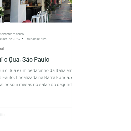
atabarrosmsouto
e set. de 2023
1 min de leitura
sil
i o Qua, São Paulo
ui o Qua é um pedacinho da Itália em
 Paulo. Localizada na Barra Funda, o
cal possui mesas no salão do segundo
ar, um balcão e...