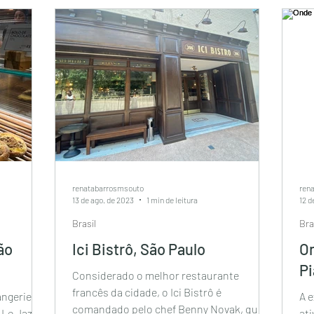
renatabarrosmsouto
ren
13 de ago. de 2023
1 min de leitura
12 d
Brasil
Bra
ão
Ici Bistrô, São Paulo
On
Pi
Considerado o melhor restaurante
francês da cidade, o Ici Bistrô é
angerie
A e
comandado pelo chef Benny Novak, que
 Le Jazz
at