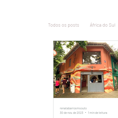
Todos os posts
África do Sul
Tailândia
Malásia
Vi
Camboja
Coréia do Sul
Malta
Itália
Inglaterr
Chile
renatabarrosmsouto
30 de nov. de 2023
1 min de leitura