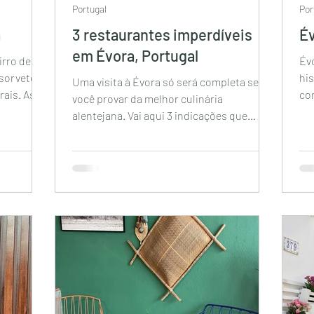
Portugal
Por
a
3 restaurantes imperdíveis
Év
em Évora, Portugal
irro de
Év
 sorvetes
his
Uma visita à Évora só será completa se
rais. As
co
você provar da melhor culinária
con
alentejana. Vai aqui 3 indicações que
valem a pena conhecer....