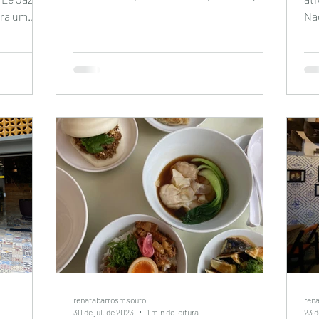
homenageia a culinária clássica...
ara um
Nad
mai
renatabarrosmsouto
ren
30 de jul. de 2023
1 min de leitura
23 d