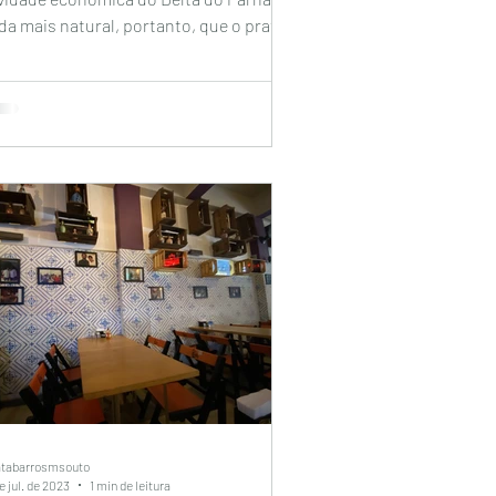
a mais natural, portanto, que o prato
s típico da...
atabarrosmsouto
e jul. de 2023
1 min de leitura