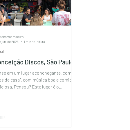
atabarrosmsouto
e jun. de 2023
1 min de leitura
sil
nceição Discos, São Paulo
nse em um lugar aconchegante, com
res de casa", com música boa e comida
iciosa. Pensou? Este lugar é o
ceição Discos!...