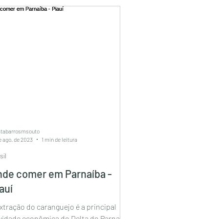
atabarrosmsouto
e ago. de 2023
1 min de leitura
sil
de comer em Parnaíba -
auí
xtração do caranguejo é a principal
ividade econômica do Delta do Parnaíba.