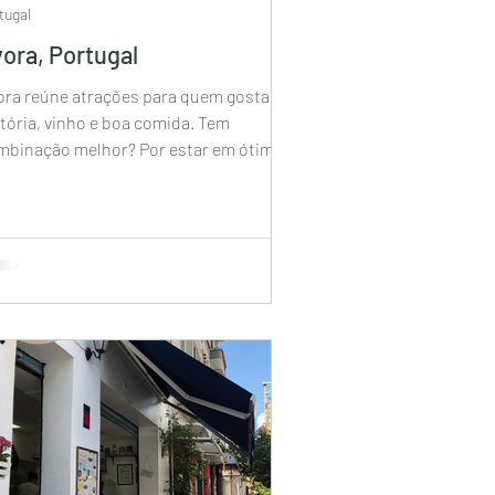
tugal
ora, Portugal
ora reúne atrações para quem gosta de
tória, vinho e boa comida. Tem
mbinação melhor? Por estar em ótima
servação, Évora se...