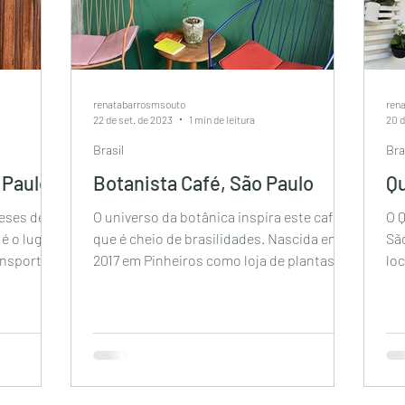
renatabarrosmsouto
ren
22 de set. de 2023
1 min de leitura
20 d
Brasil
Bra
 Paulo
Botanista Café, São Paulo
Qu
eses de
O universo da botânica inspira este café
O Q
é o lugar
que é cheio de brasilidades. Nascida em
São
ansportar
2017 em Pinheiros como loja de plantas,
lo
mudou de bairro...
and