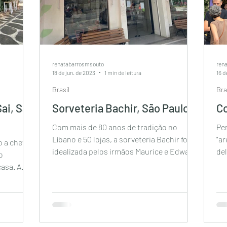
renatabarrosmsouto
ren
18 de jun. de 2023
1 min de leitura
16 d
Brasil
Bra
ai, São
Sorveteria Bachir, São Paulo
Co
Com mais de 80 anos de tradição no
Pe
Líbano e 50 lojas, a sorveteria Bachir foi
"a
 a chef
idealizada pelos irmãos Maurice e Edward
del
o
Bachir na...
Con
asa. A