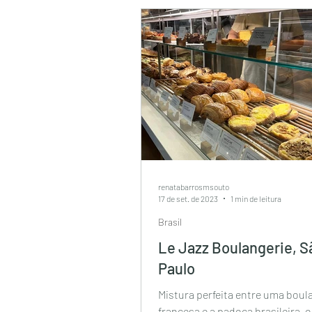
renatabarrosmsouto
17 de set. de 2023
1 min de leitura
Brasil
Le Jazz Boulangerie, S
Paulo
Mistura perfeita entre uma boul
francesa e a padoca brasileira, o