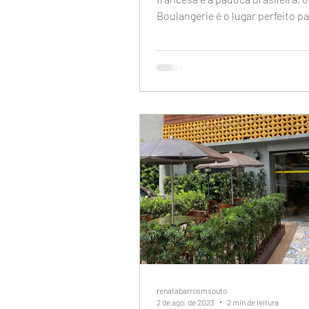
Boulangerie é o lugar perfeito p
café da manhã,...
renatabarrosmsouto
2 de ago. de 2023
2 min de leitura