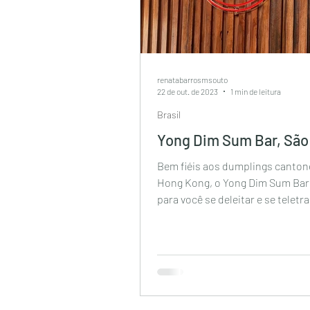
renatabarrosmsouto
22 de out. de 2023
1 min de leitura
Brasil
Yong Dim Sum Bar, São
Bem fiéis aos dumplings canton
Hong Kong, o Yong Dim Sum Bar 
para você se deleitar e se teletr
para a Ásia. Os...