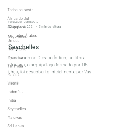
Todos os posts
África do Sul
renatabarrosmsouto
22 de abr. de 2021
3 min de leitura
Singapura
Emirados Árabes
Seychelles
Unidos
Seychelles
Hong Kong
Localizado no Oceano Índico, no litoral
Myanmar
africano, o arquipélago formado por 115
Tailândia
ilhas, foi descoberto inicialmente por Vasco
Malásia
da Gama em...
Vietnã
Indonésia
Índia
Seychelles
Maldivas
Sri Lanka