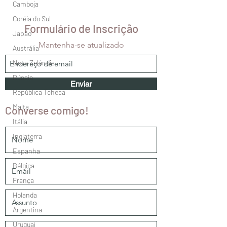
Camboja
Coréia do Sul
Formulário de Inscrição
Japão
Mantenha-se atualizado
Austrália
Nova Zelândia
Rússia
Enviar
República Tcheca
Malta
Converse comigo!
Itália
Inglaterra
Espanha
Bélgica
França
Holanda
Argentina
Uruguai