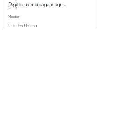
Chile
México
Estados Unidos
Brasil
Taiwan
Enviar
Jordânia
Turquia
Omã
Suiça
Portugal