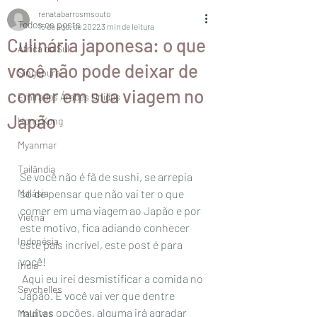
renatabarrosmsouto
Todos os posts
15 de ago. de 2022
3 min de leitura
Culinária japonesa: o que
África do Sul
você não pode deixar de
Singapura
comer em sua viagem no
Emirados Árabes Unidos
Japão
Hong Kong
Myanmar
Tailândia
Se você não é fã de sushi, se arrepia 
Malásia
só de pensar que não vai ter o que 
comer em uma viagem ao Japão e por 
Vietnã
este motivo, fica adiando conhecer 
Indonésia
este país incrível, este post é para 
você! 
Índia
 Aqui eu irei desmistificar a comida no 
Seychelles
Japão. E você vai ver que dentre 
muitas opções, alguma irá agradar 
Maldivas