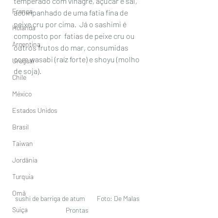
temperado com vinagre, açúcar e sal,  
França
acompanhado de uma fatia fina de 
peixe cru por cima.  Já o sashimi é 
Holanda
composto por  fatias de peixe cru ou 
Argentina
outros frutos do mar, consumidas 
com wasabi (raíz forte) e shoyu (molho 
Uruguai
de soja). 
Chile
México
Estados Unidos
Brasil
Taiwan
Jordânia
Turquia
Omã
sushi de barriga de atum        Foto: De Malas 
Suiça
Prontas 