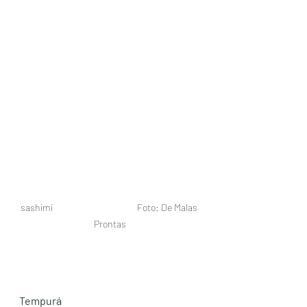
sashimi                                         Foto: De Malas 
Prontas
Tempurá 