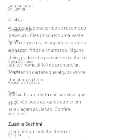
seu paladar! 
Sri Lanka
Camboja
A comida japonesa não se resume ao 
Coréia do Sul
peixe cru. Eles possuem uma  vasta 
Japão
gama de pratos, ensopados, cozidos 
no vapor, fritos e churrasco. Alguns 
Austrália
deles podem lhe parecer estranhos e 
Nova Zelândia
até ter nome dificil de pronunciar, 
Rússia
mas tenho certeza que alguns vão te 
dar água na boca.
República Tcheca
Malta
Abaixo fiz uma lista das comidas que 
você não pode deixar de comer em 
Itália
sua viagem ao Japão. Confira: 
Inglaterra
Sushi e Sashimi
Espanha
O sushi é um bolinho de arroz 
Bélgica