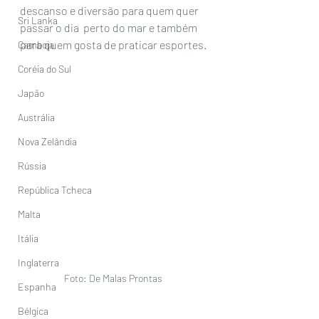
descanso e diversão para quem quer 
Sri Lanka
passar o dia  perto do mar e também 
para quem gosta de praticar esportes.
Camboja
Coréia do Sul
Japão
Austrália
Nova Zelândia
Rússia
República Tcheca
Malta
Itália
Inglaterra
Foto: De Malas Prontas 
Espanha
Bélgica