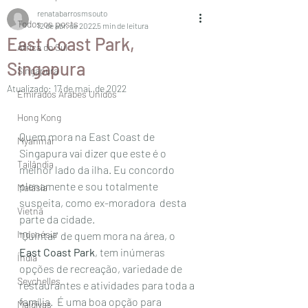
renatabarrosmsouto
Todos os posts
12 de abr. de 2022
5 min de leitura
East Coast Park,
África do Sul
Singapura
Singapura
Atualizado:
17 de mai. de 2022
Emirados Árabes Unidos
Hong Kong
Quem mora na East Coast de 
Myanmar
Singapura vai dizer que este é o 
Tailândia
melhor lado da ilha. Eu concordo 
plenamente e sou totalmente 
Malásia
suspeita, como ex-moradora  desta 
Vietnã
parte da cidade. 
Indonésia
"Quintal" de quem mora na área, o 
East Coast Park
, tem inúmeras 
Índia
opções de recreação, variedade de 
Seychelles
restaurantes e atividades para toda a 
família.  É uma boa opção para 
Maldivas