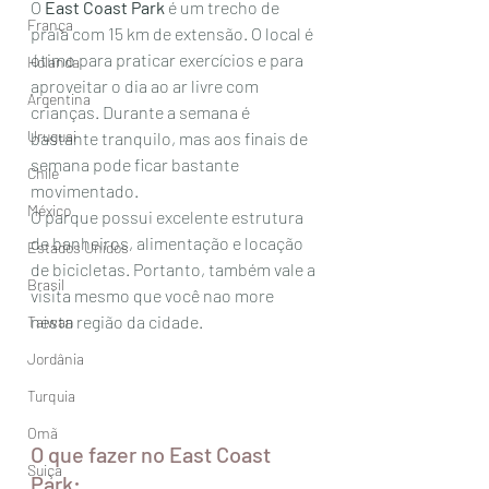
O 
East Coast Park
 é um trecho de 
França
praia com 15 km de extensão. O local é 
ótimo para praticar exercícios e para 
Holanda
aproveitar o dia ao ar livre com 
Argentina
crianças. Durante a semana é 
Uruguai
bastante tranquilo, mas aos finais de 
semana pode ficar bastante 
Chile
movimentado.
México
O parque possui excelente estrutura 
de banheiros, alimentação e locação 
Estados Unidos
de bicicletas. Portanto, também vale a 
Brasil
visita mesmo que você nao more 
nesta região da cidade. 
Taiwan
Jordânia
Turquia
Omã
O que fazer no East Coast 
Suiça
Park: