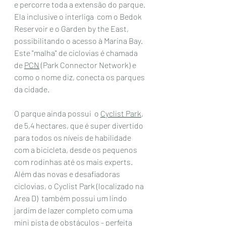
e percorre toda a extensão do parque. 
Ela inclusive o interliga  com o Bedok 
Reservoir e o Garden by the East, 
possibilitando o acesso à Marina Bay. 
Este "malha" de ciclovias é chamada 
de 
PCN
 (Park Connector Network) e 
como o nome diz, conecta os parques 
da cidade. 
O parque ainda possui  o 
Cyclist Park
, 
de 5,4 hectares, que é super divertido 
para todos os níveis de habilidade 
com a bicicleta, desde os pequenos 
com rodinhas até os mais experts. 
Além das novas e desafiadoras 
ciclovias, o Cyclist Park (localizado na 
Area D)  também possui um lindo 
jardim de lazer completo com uma 
mini pista de obstáculos - perfeita 