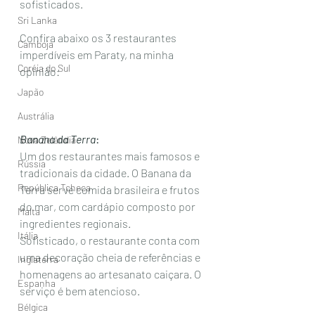
sofisticados.
Sri Lanka
Confira abaixo os 3 restaurantes 
Camboja
imperdíveis em Paraty, na minha 
Coréia do Sul
opinião: 
Japão
Austrália
Banana da Terra
: 
Nova Zelândia
Um dos restaurantes mais famosos e 
Rússia
tradicionais da cidade. O Banana da 
República Tcheca
Terra serve comida brasileira e frutos 
do mar, com cardápio composto por 
Malta
ingredientes regionais.  
Itália
Sofisticado, o restaurante conta com 
uma decoração cheia de referências e 
Inglaterra
homenagens ao artesanato caiçara. O 
Espanha
serviço é bem atencioso. 
Bélgica