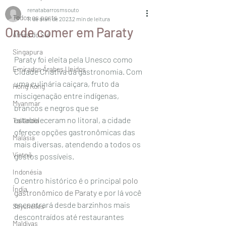
renatabarrosmsouto
Todos os posts
11 de mar. de 2023
2 min de leitura
Onde comer em Paraty
África do Sul
Singapura
Paraty foi eleita pela Unesco como 
Emirados Árabes Unidos
Cidade Criativa da gastronomia. Com 
uma culinária caiçara, fruto da 
Hong Kong
miscigenação entre indígenas, 
Myanmar
brancos e negros que se 
estabeleceram no litoral, a cidade 
Tailândia
oferece opções gastronômicas das 
Malásia
mais diversas, atendendo a todos os 
Vietnã
gostos possíveis.
Indonésia
O centro histórico é o principal 
polo 
Índia
gastronômico de Paraty
 e por lá você 
encontrará desde barzinhos mais 
Seychelles
descontraídos até restaurantes 
Maldivas