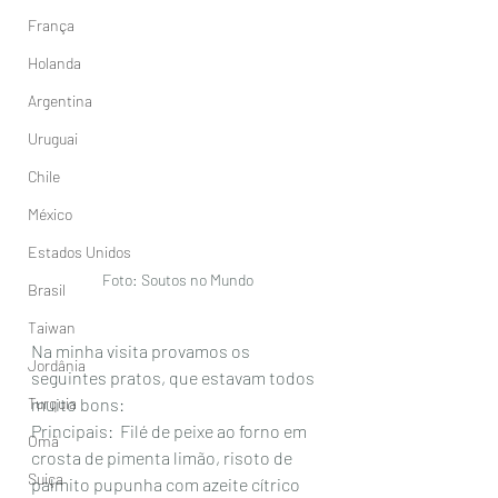
França
Holanda
Argentina
Uruguai
Chile
México
Estados Unidos
Foto: Soutos no Mundo
Brasil
Taiwan
Na minha visita provamos os 
Jordânia
seguintes pratos, que estavam todos 
Turquia
muito bons: 
Principais:  Filé de peixe ao forno em 
Omã
crosta de pimenta limão, risoto de 
Suiça
palmito pupunha com azeite cítrico 