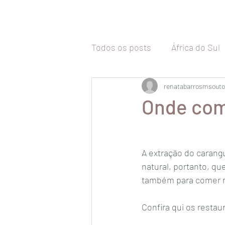
Todos os posts
África do Sul
Tailândia
renatabarrosmsouto
Malásia
Vi
Onde com
Camboja
Coréia do Sul
A extração do carangu
natural, portanto, que
Malta
Itália
Inglaterr
também para comer mu
Confira qui os resta
Uruguai
Chile