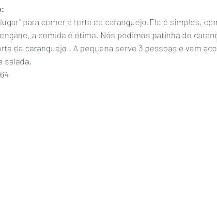
: 
 lugar" para comer a torta de caranguejo.Ele é simples, c
engane, a comida é ótima. Nós pedimos patinha de caran
orta de caranguejo . A pequena serve 3 pessoas e vem a
e salada. 
64 