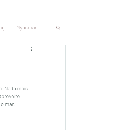
ng
Myanmar
s
Sri Lanka
República Tcheca
a. Nada mais 
Aproveite 
Argentina
o mar. 