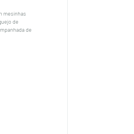
om mesinhas 
guejo de 
companhada de 