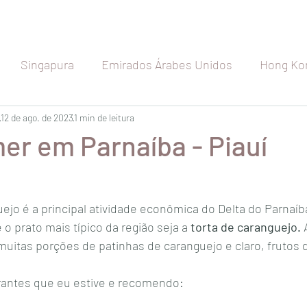
Singapura
Emirados Árabes Unidos
Hong Ko
etnã
12 de ago. de 2023
Indonésia
1 min de leitura
Índia
Seychelles
Maldiva
er em Parnaíba - Piauí
Japão
Austrália
Nova Zelândia
Rússia
ejo é a principal atividade econômica do Delta do Parnaíb
 o prato mais típico da região seja a 
torta de caranguejo. 
a
Espanha
Bélgica
França
Holanda
itas porções de patinhas de caranguejo e claro, frutos d
urantes que eu estive e recomendo: 