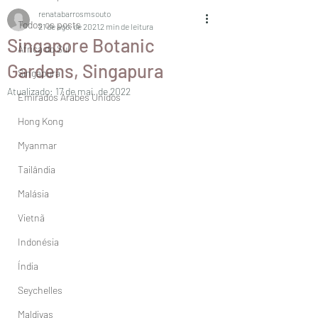
renatabarrosmsouto
Todos os posts
21 de ago. de 2021
2 min de leitura
Singapore Botanic
África do Sul
Gardens, Singapura
Singapura
Atualizado:
17 de mai. de 2022
Emirados Árabes Unidos
Hong Kong
Myanmar
Tailândia
Malásia
Vietnã
Indonésia
Índia
Seychelles
Maldivas