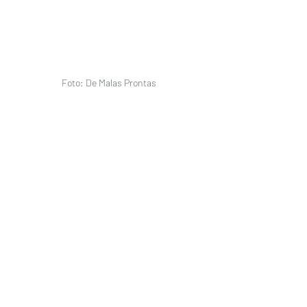
Foto: De Malas Prontas 
- Jacob Ballas Children´s Garden
Voltado para as  crianças, este jardim 
oferece uma experência completa 
com aprendizagem  sobre natureza, 
muita diversão através de um ótimo 
playground e um restaurante super 
kids friendly. 