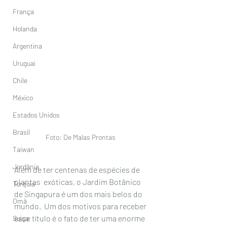
França
Holanda
Argentina
Uruguai
Chile
México
Estados Unidos
Brasil
Foto: De Malas Prontas 
Taiwan
Jordânia
Além de ter centenas de espécies de 
plantas  exóticas, o Jardim Botânico 
Turquia
de Singapura é um dos mais belos do 
Omã
mundo.  Um dos motivos para receber 
esse título é o fato de ter uma enorme  
Suiça