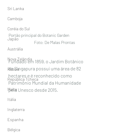
Sri Lanka
Camboja
Coréia do Sul
Portão principal do Botanic Garden                   
Japão
                 Foto: De Malas Prontas 
Austrália
Nova Zelândia
Fundado em 1859, o Jardim Botânico 
de Singapura possui uma área de 82 
Rússia
hectares e é reconhecido como 
República Tcheca
Patrimônio Mundial da Humanidade 
Malta
pela Unesco desde 2015. 
Itália
Inglaterra
Espanha
Bélgica