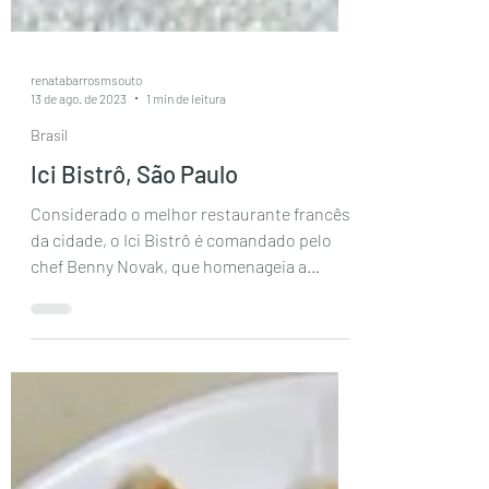
renatabarrosmsouto
13 de ago. de 2023
1 min de leitura
Brasil
Ici Bistrô, São Paulo
Considerado o melhor restaurante francês
da cidade, o Ici Bistrô é comandado pelo
chef Benny Novak, que homenageia a
culinária clássica...