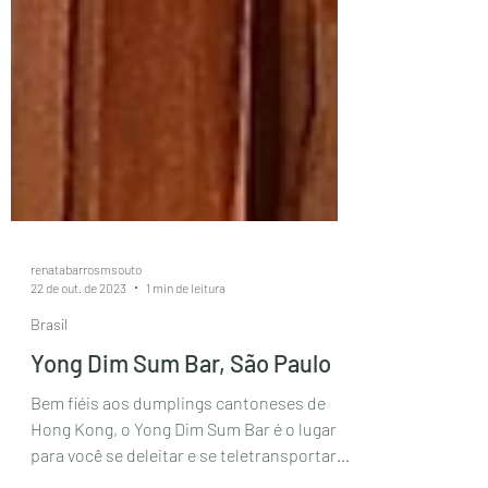
renatabarrosmsouto
22 de out. de 2023
1 min de leitura
Brasil
Yong Dim Sum Bar, São Paulo
Bem fiéis aos dumplings cantoneses de
Hong Kong, o Yong Dim Sum Bar é o lugar