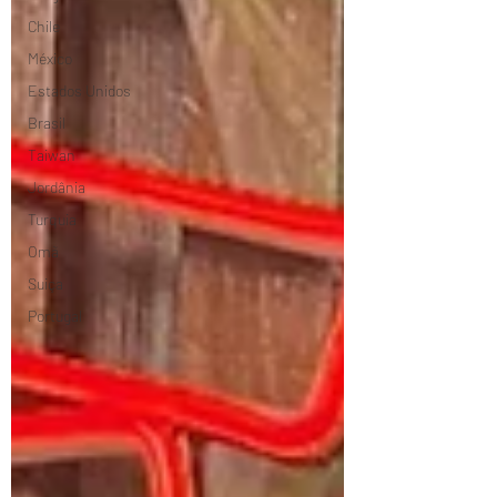
Chile
México
Estados Unidos
Brasil
Taiwan
Jordânia
Turquia
Omã
Suiça
Portugal