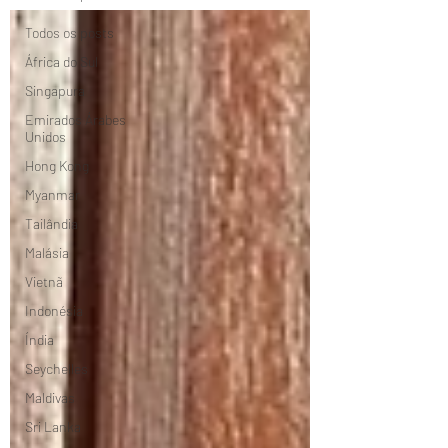
Todos os posts
África do Sul
Singapura
Emirados Árabes
Unidos
Hong Kong
Myanmar
Tailândia
Malásia
Vietnã
Indonésia
Índia
Seychelles
Maldivas
Sri Lanka