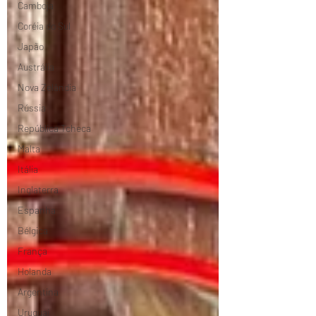
Camboja
Coréia do Sul
Japão
Austrália
Nova Zelândia
Rússia
República Tcheca
Malta
Itália
Inglaterra
Espanha
Bélgica
França
Holanda
Argentina
Uruguai